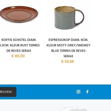
KOFFIE SCHOTEL DIAM.
ESPRESSOKOP DIAM. 6CM.
ESPRESS
3.5CM. KLEUR RUST TERRES
KLEUR MISTY GREY/SMOKEY
13.5CM. 
DE REVES SERAX
BLUE TERRES DE REVES
TERRES
€ 88,00
SERAX
€ 59,68
HRIJVEN