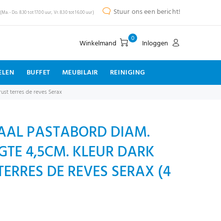
Stuur ons een bericht!
(Ma. - Do. 8.30 tot 17.00 uur, Vr. 8.30 tot 16.00 uur)
0
Winkelmand
Inloggen
ELEN
BUFFET
MEUBILAIR
REINIGING
ust terres de reves Serax
AAL PASTABORD DIAM.
GTE 4,5CM. KLEUR DARK
TERRES DE REVES SERAX (4