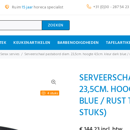
+31 (0)30 - 287 54 23
Ruim
15 jaar
horeca specialist
ZOEKEN
TEK
KEUKENARTIKELEN
BARBENODIGDHEDEN
TAFELARTIK
 Serax servies
Serveerschaal pastabord diam. 23,5cm. hoogte 4,5cm. kleur dark blue / r
SERVEERSCH
23,5CM. HOO
4 stuks
BLUE / RUST 
STUKS)
€ 144,23 incl. btw