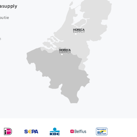
asupply
butie
n