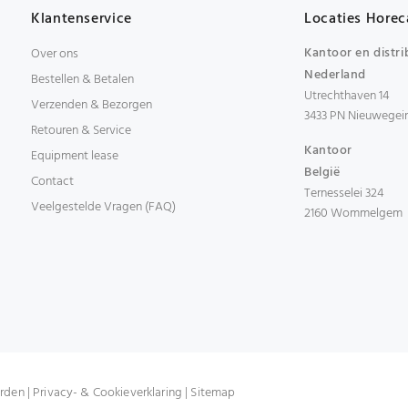
Klantenservice
Locaties Horec
Kantoor en distri
Over ons
Nederland
Bestellen & Betalen
Utrechthaven 14
Verzenden & Bezorgen
3433 PN Nieuwegei
Retouren & Service
Kantoor
Equipment lease
België
Contact
Ternesselei 324
Veelgestelde Vragen (FAQ)
2160 Wommelgem
rden
|
Privacy- & Cookieverklaring
|
Sitemap