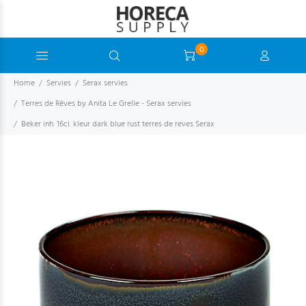
0
Home
Servies
Serax servies
Terres de Rêves by Anita Le Grelle - Serax servies
Beker inh. 16cl. kleur dark blue rust terres de reves Serax