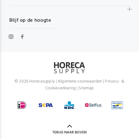
Blijf op de hoogte
© 2026 Horecasupply |
Algemene voorwaarden
|
Privacy- &
Cookieverklaring
|
Sitemap
TERUG NAAR BOVEN