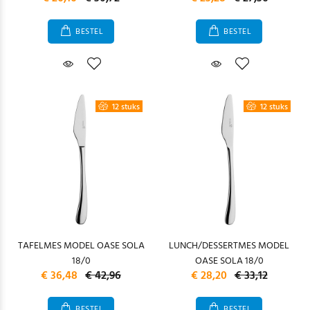
BESTEL
BESTEL
12 stuks
12 stuks
TAFELMES MODEL OASE SOLA
LUNCH/DESSERTMES MODEL
18/0
OASE SOLA 18/0
€ 36,48
€ 42,96
€ 28,20
€ 33,12
BESTEL
BESTEL