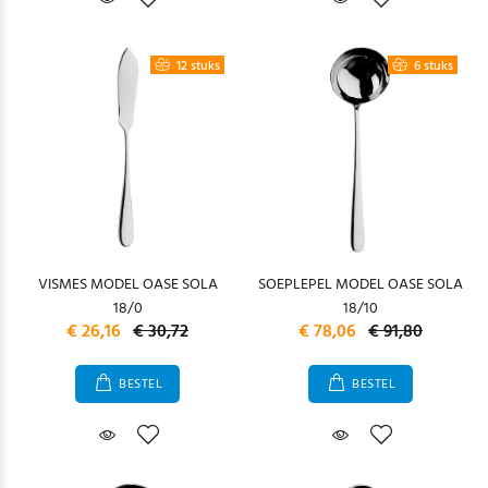
12 stuks
6 stuks
VISMES MODEL OASE SOLA
SOEPLEPEL MODEL OASE SOLA
18/0
18/10
€ 26,16
€ 30,72
€ 78,06
€ 91,80
BESTEL
BESTEL