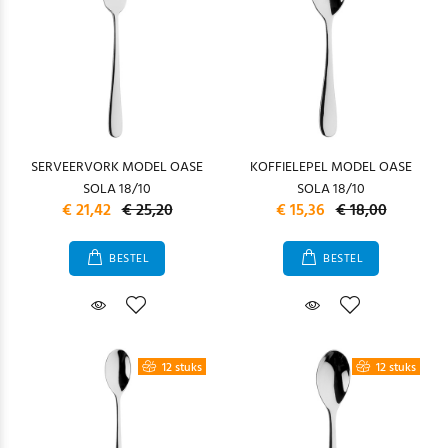
SERVEERVORK MODEL OASE
KOFFIELEPEL MODEL OASE
SOLA 18/10
SOLA 18/10
€ 21,42
€ 25,20
€ 15,36
€ 18,00
BESTEL
BESTEL
12 stuks
12 stuks