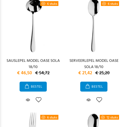
6 stuks
6 stuks
SAUSLEPEL MODEL OASE SOLA
SERVEERLEPEL MODEL OASE
18/10
SOLA 18/10
€ 46,50
€ 54,72
€ 21,42
€ 25,20
BESTEL
BESTEL
6 stuks
12 stuks