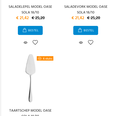
SALADELEPEL MODEL OASE
SALADEVORK MODEL OASE
SOLA 18/10
SOLA 18/10
€ 21,42
€ 25,20
€ 21,42
€ 25,20
BESTEL
BESTEL
6 stuks
TAARTSCHEP MODEL OASE