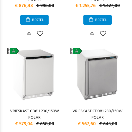
€ 876,48
€ 996,00
€ 1.255,76
€ 1.427,00
BESTEL
BESTEL
VRIESKAST CD611 230/150W
VRIESKAST CD081 230/150W
POLAR
POLAR
€ 579,04
€ 658,00
€ 567,60
€ 645,00