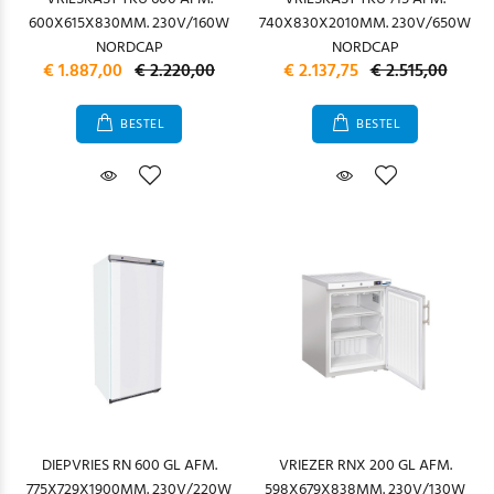
600X615X830MM. 230V/160W
740X830X2010MM. 230V/650W
NORDCAP
NORDCAP
€ 1.887,00
€ 2.220,00
€ 2.137,75
€ 2.515,00
BESTEL
BESTEL
DIEPVRIES RN 600 GL AFM.
VRIEZER RNX 200 GL AFM.
775X729X1900MM. 230V/220W
598X679X838MM. 230V/130W