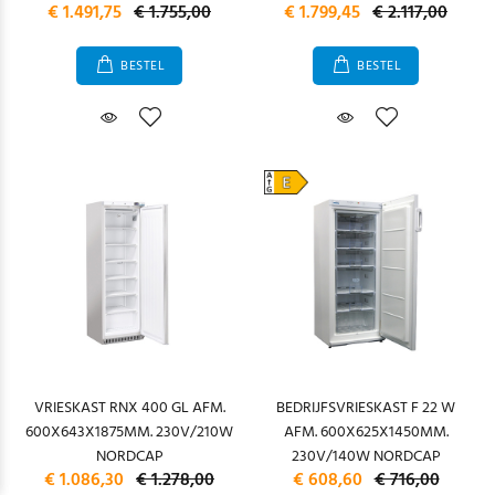
€ 1.491,75
€ 1.755,00
€ 1.799,45
€ 2.117,00
BESTEL
BESTEL
VRIESKAST RNX 400 GL AFM.
BEDRIJFSVRIESKAST F 22 W
600X643X1875MM. 230V/210W
AFM. 600X625X1450MM.
NORDCAP
230V/140W NORDCAP
€ 1.086,30
€ 1.278,00
€ 608,60
€ 716,00