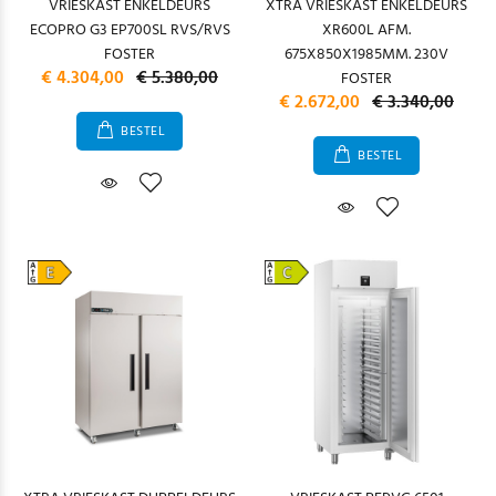
VRIESKAST ENKELDEURS
XTRA VRIESKAST ENKELDEURS
ECOPRO G3 EP700SL RVS/RVS
XR600L AFM.
FOSTER
675X850X1985MM. 230V
€ 4.304,00
€ 5.380,00
FOSTER
€ 2.672,00
€ 3.340,00
BESTEL
BESTEL