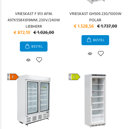
VRIESKAST F 913 AFM.
VRIESKAST GH506 230/1000W
497X558X619MM. 230V/240W
POLAR
€ 1.528,56
€ 1.737,00
LIEBHERR
€ 872,10
€ 1.026,00
BESTEL
BESTEL