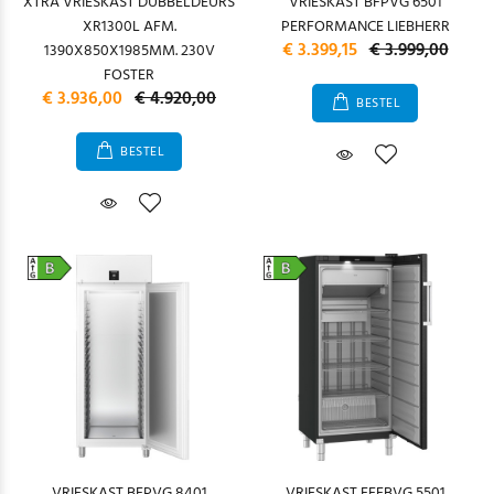
XTRA VRIESKAST DUBBELDEURS
VRIESKAST BFPVG 6501
XR1300L AFM.
PERFORMANCE LIEBHERR
€ 3.399,15
€ 3.999,00
1390X850X1985MM. 230V
FOSTER
€ 3.936,00
€ 4.920,00
BESTEL
BESTEL
VRIESKAST BFPVG 8401
VRIESKAST FFFBVG 5501