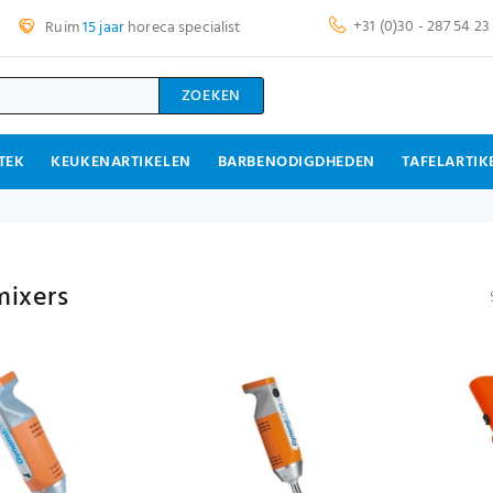
+31 (0)30 - 287 54 23
Ruim
15 jaar
horeca specialist
ZOEKEN
TEK
KEUKENARTIKELEN
BARBENODIGDHEDEN
TAFELARTIK
mixers