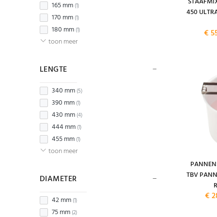
STAAFMI
165 mm
(1)
450 ULTR
170 mm
(1)
180 mm
(1)
€ 5
toon meer
LENGTE
340 mm
(5)
390 mm
(1)
430 mm
(4)
444 mm
(1)
455 mm
(1)
toon meer
PANNEN
TBV PANN
DIAMETER
€ 2
42 mm
(1)
75 mm
(2)