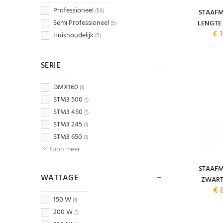
Professioneel
(56)
STAAFM
Semi Professioneel
LENGTE 
(5)
€ 1
Huishoudelijk
(5)
SERIE
DMX160
(1)
STM3 500
(1)
STM3 450
(1)
STM3 245
(1)
STM3 650
(1)
toon meer
STAAFM
WATTAGE
ZWART
€ 
150 W
(1)
200 W
(1)