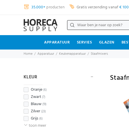
35.000+
producten
Gratis verzending vanaf
€ 100
APPARATUUR
SERVIES
GLAZEN
BES
Home
Apparatuur
Keukenapparatuur
Staafmixers
Staaf
KLEUR
Oranje
(6)
Zwart
(7)
Blauw
(19)
Zilver
(23)
Grijs
(6)
toon meer