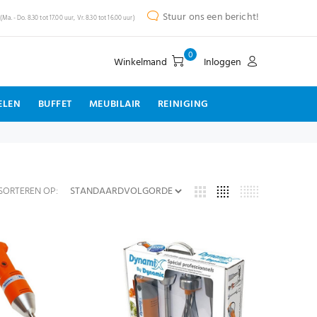
Stuur ons een bericht!
(Ma. - Do. 8.30 tot 17.00 uur, Vr. 8.30 tot 16.00 uur)
0
Winkelmand
Inloggen
ELEN
BUFFET
MEUBILAIR
REINIGING
SORTEREN OP: