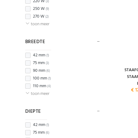
220 W
(3)
250 W
(9)
270 W
(2)
toon meer
BREEDTE
42 mm
(1)
75 mm
(3)
STAAFC
90 mm
(6)
STAA
100 mm
(1)
110 mm
(4)
€ 1
toon meer
DIEPTE
42 mm
(1)
75 mm
(6)