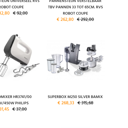
TEUN UNIVERSEEL RVS
PANNENSTEUN VERSTELBAAR
ROBOT COUPE
TBV PANNEN 33 TOT 65CM. RVS
82,80
€ 92,00
ROBOT COUPE
€ 262,80
€ 292,00
MIXER HR3741/00
SUPERBOX M250 SILVER BAMIX
€ 268,33
€ 315,68
V/450W PHILIPS
31,45
€ 37,00