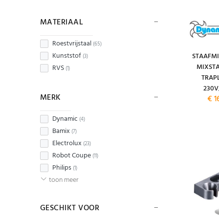
MATERIAAL
Roestvrijstaal
(65)
Kunststof
STAAFMI
(3)
MIXSTA
RVS
(1)
TRAP
230
MERK
€ 1
Dynamic
(4)
Bamix
(7)
Electrolux
(23)
Robot Coupe
(11)
Philips
(1)
toon meer
GESCHIKT VOOR