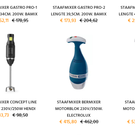
IXER GASTRO PRO-1
STAAFMIXER GASTRO PRO-2
STAAFM
34CM. 200W. BAMIX
LENGTE 39,5CM. 200W. BAMIX
LENGTE 
52,11
€ 178,95
€ 173,93
€ 204,62
€ 2
IXER CONCEPT LINE
STAAFMIXER BERMIXER
STAA
 230V/250W HENDI
MOTORBLOK 230V/350W.
MOTOR
83,73
€ 98,50
ELECTROLUX
€ 415,80
€ 462,00
€ 5