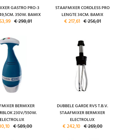
IXER GASTRO PRO-3
STAAFMIXER CORDLESS PRO
49,5CM. 350W. BAMIX
LENGTE 34CM. BAMIX
53,99
€ 298,81
€ 217,61
€ 256,01
FMIXER BERMIXER
DUBBELE GARDE RVS T.B.V.
BLOK 230V/550W.
STAAFMIXER BERMIXER
ELECTROLUX
ELECTROLUX
30,10
€ 589,00
€ 242,10
€ 269,00