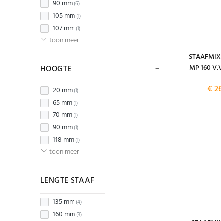
90 mm
(6)
105 mm
(1)
107 mm
(1)
toon meer
STAAFMIX
MP 160 V.
HOOGTE
€ 2
20 mm
(1)
65 mm
(1)
70 mm
(1)
90 mm
(1)
118 mm
(1)
toon meer
LENGTE STAAF
135 mm
(4)
160 mm
(3)