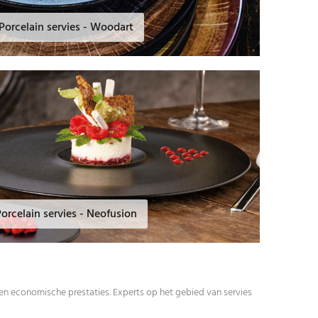
Porcelain servies - Woodart
orcelain servies - Neofusion
 en economische prestaties. Experts op het gebied van servies