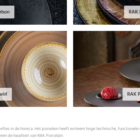
arbon
RAK 
wirl
RAK P
eftes in de horeca. Het porselein heeft extreem hoge technische, functionele
en de kwaliteit van RAK Porcelain.