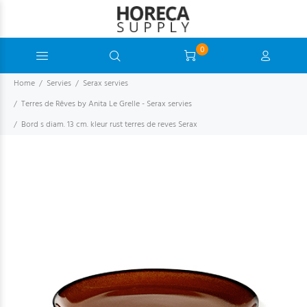
0
Home
Servies
Serax servies
Terres de Rêves by Anita Le Grelle - Serax servies
Bord s diam. 13 cm. kleur rust terres de reves Serax