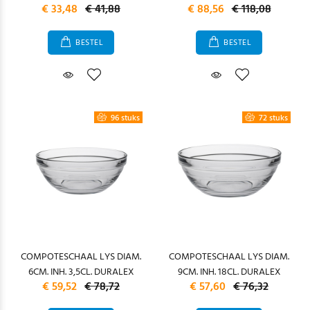
€ 33,48
€ 41,88
€ 88,56
€ 118,08
BESTEL
BESTEL
96 stuks
72 stuks
COMPOTESCHAAL LYS DIAM.
COMPOTESCHAAL LYS DIAM.
6CM. INH. 3,5CL. DURALEX
9CM. INH. 18CL. DURALEX
€ 59,52
€ 78,72
€ 57,60
€ 76,32