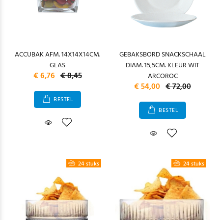
ACCUBAK AFM. 14X14X14CM.
GEBAKSBORD SNACKSCHAAL
GLAS
DIAM. 15,5CM. KLEUR WIT
€ 6,76
€ 8,45
ARCOROC
€ 54,00
€ 72,00
BESTEL
BESTEL
24 stuks
24 stuks