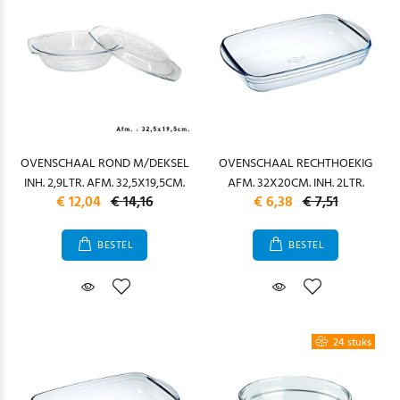
OVENSCHAAL ROND M/DEKSEL
OVENSCHAAL RECHTHOEKIG
INH. 2,9LTR. AFM. 32,5X19,5CM.
AFM. 32X20CM. INH. 2LTR.
€ 12,04
€ 14,16
€ 6,38
€ 7,51
BESTEL
BESTEL
24 stuks