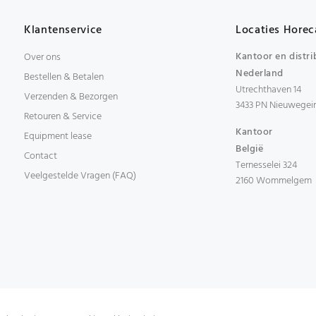
Klantenservice
Locaties Horec
Kantoor en distri
Over ons
Nederland
Bestellen & Betalen
Utrechthaven 14
Verzenden & Bezorgen
3433 PN Nieuwegei
Retouren & Service
Kantoor
Equipment lease
België
Contact
Ternesselei 324
Veelgestelde Vragen (FAQ)
2160 Wommelgem