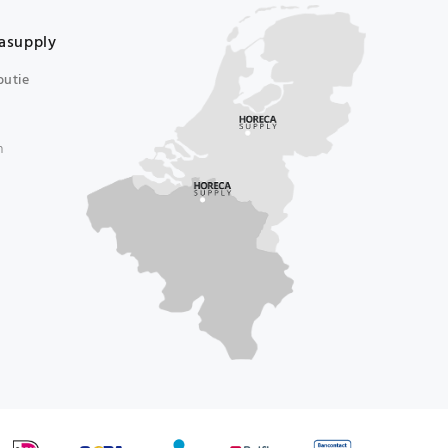
asupply
butie
n