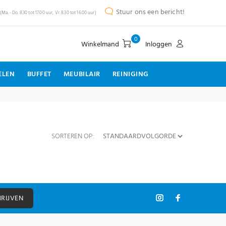
Stuur ons een bericht!
(Ma. - Do. 8.30 tot 17.00 uur, Vr. 8.30 tot 16.00 uur)
0
Winkelmand
Inloggen
ELEN
BUFFET
MEUBILAIR
REINIGING
SORTEREN OP:
HRIJVEN