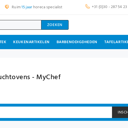
+31 (0)30 - 287 54 23
Ruim
15 jaar
horeca specialist
ZOEKEN
TEK
KEUKENARTIKELEN
BARBENODIGDHEDEN
TAFELARTIK
uchtovens - MyChef
INSC