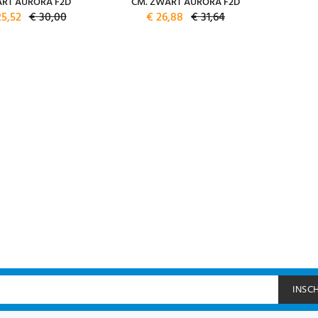
RT AURORA F2D
CM. ZWART AURORA F2D
25,52
€ 30,00
€ 26,88
€ 31,64
INSC