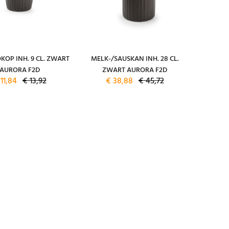
KOP INH. 9 CL. ZWART
MELK-/SAUSKAN INH. 28 CL.
AURORA F2D
ZWART AURORA F2D
11,84
€ 13,92
€ 38,88
€ 45,72