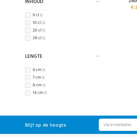
ZWA
INHOUD
€ 
9 cl
(1)
10 cl
(2)
20 cl
(1)
28 cl
(1)
LENGTE
6 cm
(1)
7 cm
(1)
8 cm
(1)
14 cm
(1)
Blijf op de hoogte