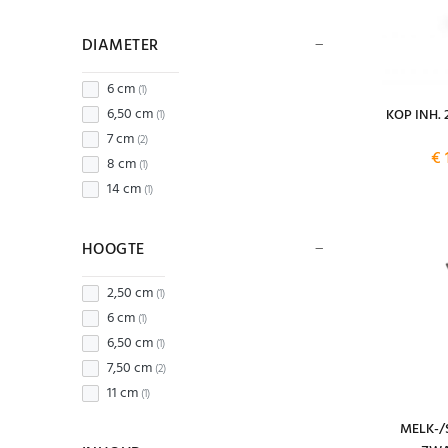
DIAMETER
6 cm
(1)
6,50 cm
KOP INH.
(1)
7 cm
(2)
€ 
8 cm
(1)
14 cm
(1)
HOOGTE
2,50 cm
(1)
6 cm
(1)
6,50 cm
(1)
7,50 cm
(2)
11 cm
(1)
MELK-/S