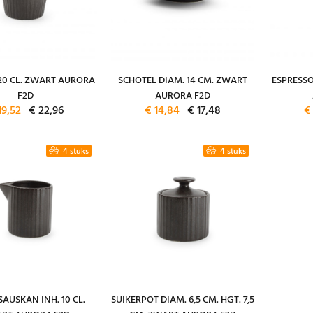
 20 CL. ZWART AURORA
SCHOTEL DIAM. 14 CM. ZWART
ESPRESSO
F2D
AURORA F2D
19,52
€ 22,96
€ 14,84
€ 17,48
€ 
4 stuks
4 stuks
AUSKAN INH. 10 CL.
SUIKERPOT DIAM. 6,5 CM. HGT. 7,5