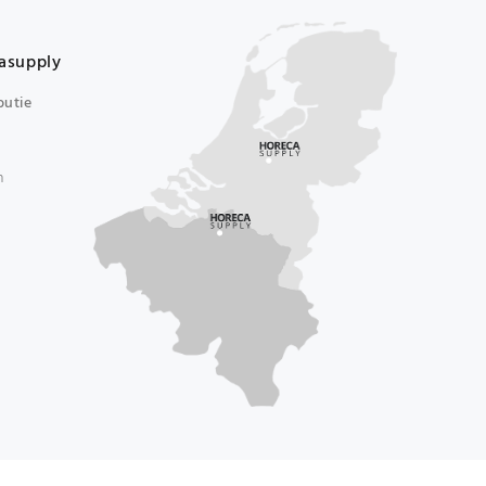
asupply
butie
n