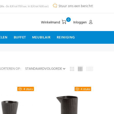
Stuur ons een bericht!
(Ma. - Do. 8.30 tot 17.00 uur, Vr. 8.30 tot 16.00 uur)
0
Winkelmand
Inloggen
ELEN
BUFFET
MEUBILAIR
REINIGING
SORTEREN OP:
4 stuks
4 stuks