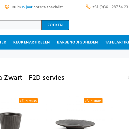
+31 (0)30 - 287 54 23
Ruim
15 jaar
horeca specialist
ZOEKEN
TEK
KEUKENARTIKELEN
BARBENODIGDHEDEN
TAFELARTIK
a Zwart - F2D servies
4 stuks
4 stuks