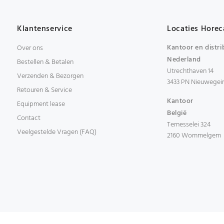
Klantenservice
Locaties Horec
Kantoor en distri
Over ons
Nederland
Bestellen & Betalen
Utrechthaven 14
Verzenden & Bezorgen
3433 PN Nieuwegei
Retouren & Service
Kantoor
Equipment lease
België
Contact
Ternesselei 324
Veelgestelde Vragen (FAQ)
2160 Wommelgem