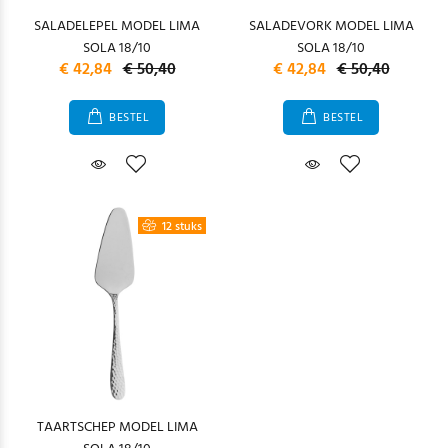
SALADELEPEL MODEL LIMA
SALADEVORK MODEL LIMA
SOLA 18/10
SOLA 18/10
€ 42,84
€ 50,40
€ 42,84
€ 50,40
BESTEL
BESTEL
12 stuks
TAARTSCHEP MODEL LIMA