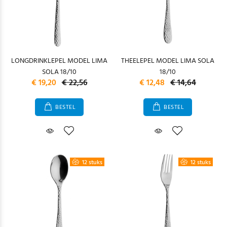
LONGDRINKLEPEL MODEL LIMA
THEELEPEL MODEL LIMA SOLA
SOLA 18/10
18/10
€ 19,20
€ 22,56
€ 12,48
€ 14,64
BESTEL
BESTEL
12 stuks
12 stuks