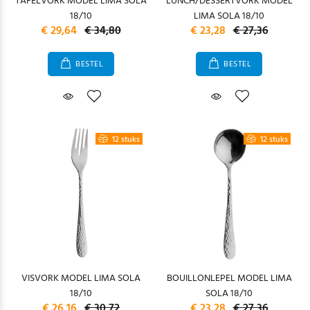
TAFELVORK MODEL LIMA SOLA
LUNCH/DESSERTVORK MODEL
18/10
LIMA SOLA 18/10
€ 29,64
€ 34,80
€ 23,28
€ 27,36
BESTEL
BESTEL
12 stuks
12 stuks
VISVORK MODEL LIMA SOLA
BOUILLONLEPEL MODEL LIMA
18/10
SOLA 18/10
€ 26,16
€ 30,72
€ 23,28
€ 27,36