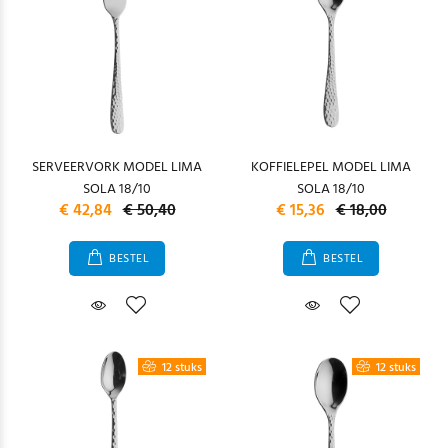
SERVEERVORK MODEL LIMA
KOFFIELEPEL MODEL LIMA
SOLA 18/10
SOLA 18/10
€ 42,84
€ 50,40
€ 15,36
€ 18,00
BESTEL
BESTEL
12 stuks
12 stuks