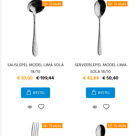
12 stuks
12 stuks
SAUSLEPEL MODEL LIMA SOLA
SERVEERLEPEL MODEL LIMA
18/10
SOLA 18/10
€ 93,00
€ 109,44
€ 42,84
€ 50,40
BESTEL
BESTEL
12 stuks
12 stuks