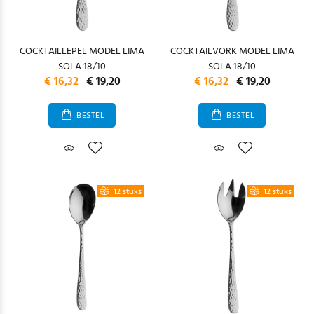
COCKTAILLEPEL MODEL LIMA
COCKTAILVORK MODEL LIMA
SOLA 18/10
SOLA 18/10
€ 16,32
€ 19,20
€ 16,32
€ 19,20
BESTEL
BESTEL
12 stuks
12 stuks