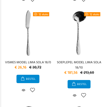
12 stuks
12 stuks
VISMES MODEL LIMA SOLA 18/0
SOEPLEPEL MODEL LIMA SOLA
€ 26,16
€ 30,72
18/10
€ 181,56
€ 213,60
BESTEL
BESTEL