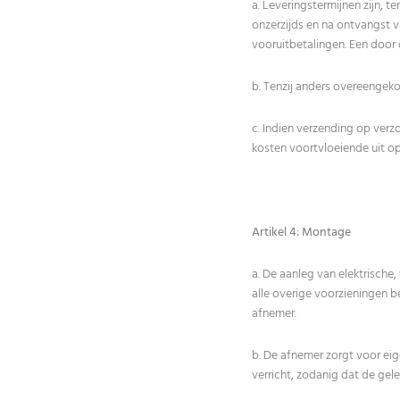
a. Leveringstermijnen zijn, 
onzerzijds en na ontvangst
vooruitbetalingen. Een door 
b. Tenzij anders overeengek
c. Indien verzending op verz
kosten voortvloeiende uit op
Artikel 4: Montage
a. De aanleg van elektrische,
alle overige voorzieningen b
afnemer.
b. De afnemer zorgt voor eig
verricht, zodanig dat de ge