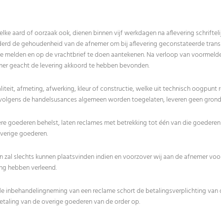
lke aard of oorzaak ook, dienen binnen vijf werkdagen na aflevering schriftelij
erd de gehoudenheid van de afnemer om bij aflevering geconstateerde tran
te melden en op de vrachtbrief te doen aantekenen. Na verloop van voormelde
mer geacht de levering akkoord te hebben bevonden.
liteit, afmeting, afwerking, kleur of constructie, welke uit technisch oogpunt r
lgens de handelsusances algemeen worden toegelaten, leveren geen grond 
ere goederen behelst, laten reclames met betrekking tot één van die goederen
verige goederen.
zal slechts kunnen plaatsvinden indien en voorzover wij aan de afnemer voor
ng hebben verleend.
f de inbehandelingneming van een reclame schort de betalingsverplichting van
etaling van de overige goederen van de order op.