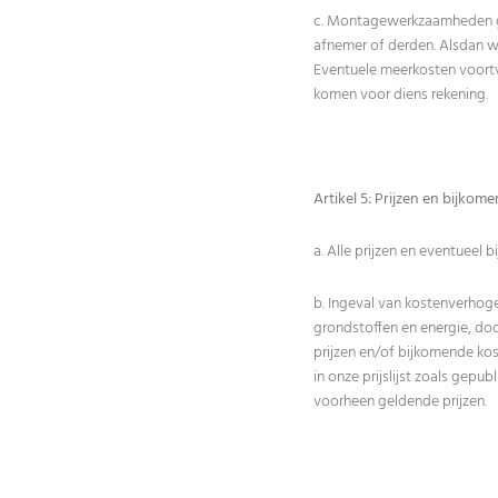
c. Montagewerkzaamheden geld
afnemer of derden. Alsdan 
Eventuele meerkosten voortv
komen voor diens rekening.
Artikel 5: Prijzen en bijkom
a. Alle prijzen en eventueel 
b. Ingeval van kostenverhoge
grondstoffen en energie, do
prijzen en/of bijkomende ko
in onze prijslijst zoals gep
voorheen geldende prijzen.