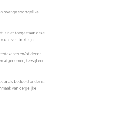
n overige soortgelijke
t is niet toegestaan deze
 ons verstrekt zijn.
kentekenen en/of decor
n afgenomen, terwijl een
ecor als bedoeld onder e.,
nmaak van dergelijke