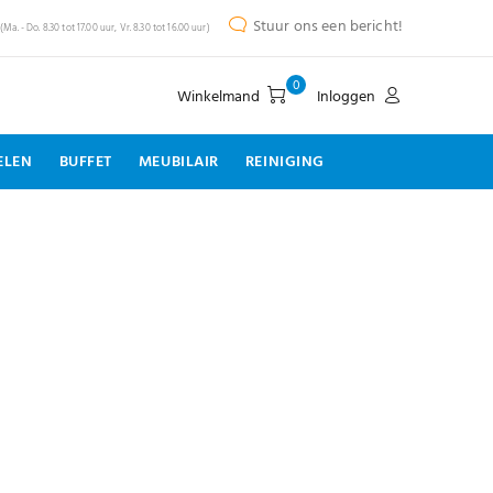
Stuur ons een bericht!
(Ma. - Do. 8.30 tot 17.00 uur, Vr. 8.30 tot 16.00 uur)
0
Winkelmand
Inloggen
ELEN
BUFFET
MEUBILAIR
REINIGING