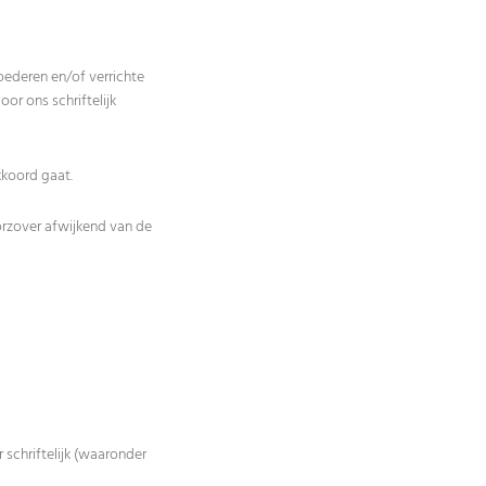
oederen en/of verrichte
r ons schriftelijk
kkoord gaat.
orzover afwijkend van de
 schriftelijk (waaronder