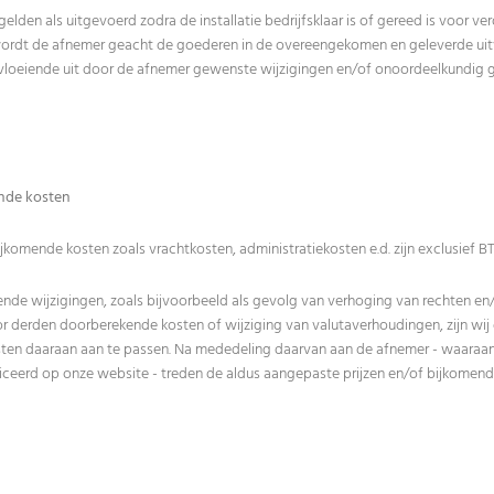
en als uitgevoerd zodra de installatie bedrijfsklaar is of gereed is voor v
wordt de afnemer geacht de goederen in de overeengekomen en geleverde uit
loeiende uit door de afnemer gewenste wijzigingen en/of onoordeelkundig g
ende kosten
bijkomende kosten zoals vrachtkosten, administratiekosten e.d. zijn exclusief B
nde wijzigingen, zoals bijvoorbeeld als gevolg van verhoging van rechten en/o
or derden doorberekende kosten of wijziging van valutaverhoudingen, zijn wi
sten daaraan aan te passen. Na mededeling daarvan aan de afnemer - waaraan g
ubliceerd op onze website - treden de aldus aangepaste prijzen en/of bijkomend