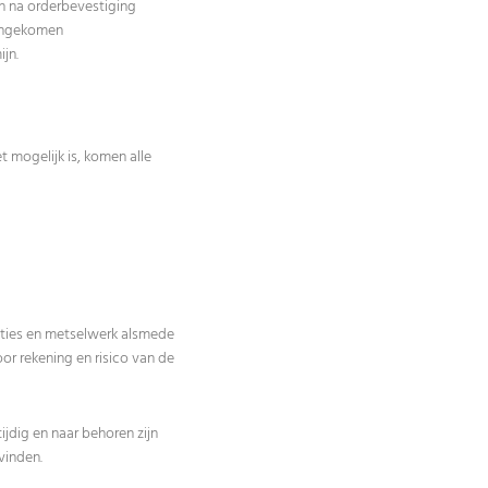
in na orderbevestiging
eengekomen
jn.
 mogelijk is, komen alle
ndaties en metselwerk alsmede
or rekening en risico van de
jdig en naar behoren zijn
vinden.