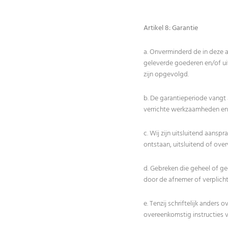
Artikel 8: Garantie
a. Onverminderd de in deze
geleverde goederen en/of ui
zijn opgevolgd.
b. De garantieperiode vangt
verrichte werkzaamheden en 
c. Wij zijn uitsluitend aans
ontstaan, uitsluitend of ove
d. Gebreken die geheel of ge
door de afnemer of verplicht
e. Tenzij schriftelijk ande
overeenkomstig instructies 