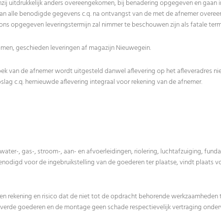
tenzij uitdrukkelijk anders overeengekomen, bij benadering opgegeven en gaan 
 van alle benodigde gegevens c.q. na ontvangst van de met de afnemer over
ons opgegeven leveringstermijn zal nimmer te beschouwen zijn als fatale termi
omen, geschieden leveringen af magazijn Nieuwegein.
oek van de afnemer wordt uitgesteld danwel aflevering op het afleveradres niet
slag c.q. hernieuwde aflevering integraal voor rekening van de afnemer.
 water-, gas-, stroom-, aan- en afvoerleidingen, riolering, luchtafzuiging, fu
enodigd voor de ingebruikstelling van de goederen ter plaatse, vindt plaats vo
en rekening en risico dat de niet tot de opdracht behorende werkzaamheden ti
leverde goederen en de montage geen schade respectievelijk vertraging onder