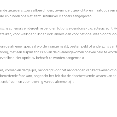
rende gegevens, zoals afbeeldingen, tekeningen, gewichts- en maatopgaven e
rd en binden ons niet, tenzij uitdrukkelijk anders aangegeven.
sche schema’s en dergelijke behoren tot ons eigendoms- c.q. auteursrecht. He
rekken, voor welk gebruik dan ook, anders dan voor het doel waarvoor zij door
 van de afnemer speciaal worden aangemaakt, bestempeld of anderszins van 
nodig, met een surplus tot 10% van de overeengekomen hoeveelheid te worde
oeveelheid niet opnieuw behoeft te worden aangemaakt.
ures, vormen en dergelijke, benodigd voor het aanbrengen van kentekenen of d
betreffende fabrikant, ongeacht het feit dat de doorberekende kosten van aa
s en/of vormen voor rekening van de afnemer zijn.