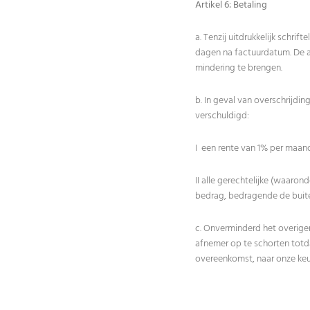
Artikel 6: Betaling
a. Tenzij uitdrukkelijk schri
dagen na factuurdatum. De a
mindering te brengen.
b. In geval van overschrijdin
verschuldigd:
I een rente van 1% per maan
II alle gerechtelijke (waaron
bedrag, bedragende de buite
c. Onverminderd het overigens
afnemer op te schorten totd
overeenkomst, naar onze keu