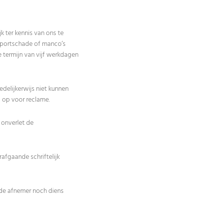
k ter kennis van ons te
sportschade of manco’s
 termijn van vijf werkdagen
edelijkerwijs niet kunnen
op voor reclame.
 onverlet de
afgaande schriftelijk
 de afnemer noch diens