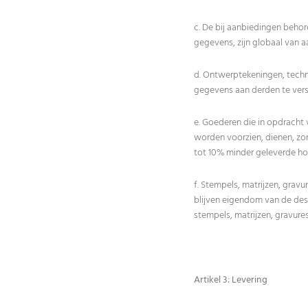
c. De bij aanbiedingen beho
gegevens, zijn globaal van aa
d. Ontwerptekeningen, techni
gegevens aan derden te verst
e. Goederen die in opdracht
worden voorzien, dienen, zo
tot 10% minder geleverde h
f. Stempels, matrijzen, grav
blijven eigendom van de des
stempels, matrijzen, gravure
Artikel 3: Levering