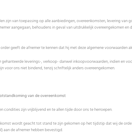
n zijn van toepassing op alle aanbiedingen, overeenkomsten, levering van g
fnemer aangegaan, behoudens in geval van uitdrukkelijk overeengekomen en doo
n order geeft de afnemer te kennen dat hij met deze algemene voorwaarden a
r gehanteerde leverings-, verkoop- danwel inkoopvoorwaarden, indien en vo
n voor ons niet bindend, tenzij schriftelijk anders overeengekomen.
 totstandkoming van de overeenkomst
en condities zijn vrijblijvend en te allen tijde door ons te herroepen.
komst wordt geacht tot stand te zijn gekomen op het tijdstip dat wij de order
il) aan de afnemer hebben bevestigd.