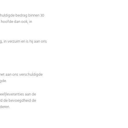
rschuldigde bedrag binnen 30
 hoofde dan ook, in
 in verzuim en is hij aan ons
n het aan ons verschuldigde
gde.
deel)leveranties aan de
erd de bevoegdheid de
deren.