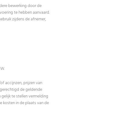
erdere bewerking door de
voering te hebben aanvaard.
ebruik zijdens de afnemer,
TW.
f accijnzen, prijzen van
j gerechtigd de geldende
elijk te stellen vermelding
e kosten in de plaats van de