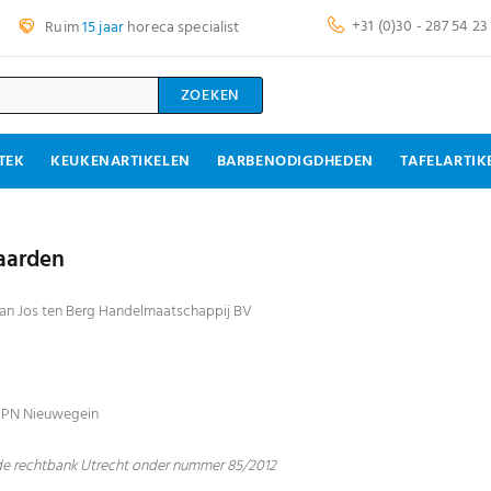
+31 (0)30 - 287 54 23
Ruim
15 jaar
horeca specialist
ZOEKEN
TEK
KEUKENARTIKELEN
BARBENODIGDHEDEN
TAFELARTIK
aarden
van Jos ten Berg Handelmaatschappij BV
3 PN Nieuwegein
 de rechtbank Utrecht onder nummer 85/2012