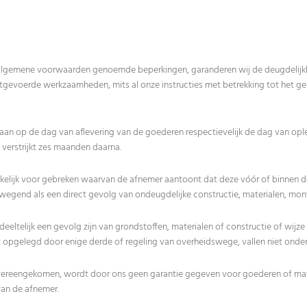
 algemene voorwaarden genoemde beperkingen, garanderen wij de deugdelijk
tgevoerde werkzaamheden, mits al onze instructies met betrekking tot het ge
 aan op de dag van aflevering van de goederen respectievelijk de dag van opl
verstrijkt zes maanden daarna.
prakelijk voor gebreken waarvan de afnemer aantoont dat deze vóór of binnen d
rwegend als een direct gevolg van ondeugdelijke constructie, materialen, mon
deeltelijk een gevolg zijn van grondstoffen, materialen of constructie of wijz
 opgelegd door enige derde of regeling van overheidswege, vallen niet onder
rs overeengekomen, wordt door ons geen garantie gegeven voor goederen of ma
van de afnemer.