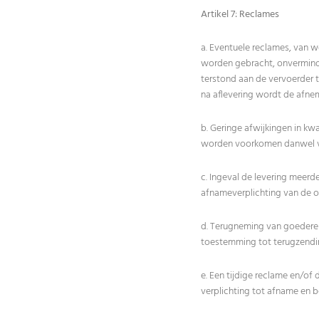
Artikel 7: Reclames
a. Eventuele reclames, van we
worden gebracht, onvermind
terstond aan de vervoerder 
na aflevering wordt de afne
b. Geringe afwijkingen in kwa
worden voorkomen danwel vo
c. Ingeval de levering meerd
afnameverplichting van de o
d. Terugneming van goederen 
toestemming tot terugzendi
e. Een tijdige reclame en/o
verplichting tot afname en b