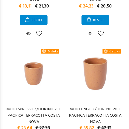
NOVA
NOVA
€ 18,11
€ 21,30
€ 24,23
€ 28,50
BESTEL
BESTEL
6 stuks
6 stuks
MOK ESPRESSO Z/OOR INH. 7CL.
MOK LUNGO Z/OOR INH. 21CL.
PACIFICA TERRACOTTA COSTA
PACIFICA TERRACOTTA COSTA
NOVA
NOVA
€ 23,64
€ 27,78
€ 35,82
€ 42,12