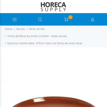
0
Home
Servies
Serax servies
Terres de Rêves by Anita Le Grelle - Serax servies
Espresso schotel diam. 13.5cm. kleur rust terres de reves Serax