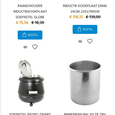
RAAM/HOUDER
INDUCTIE KOOKPLAAT DIAM.
INDUCTIEKOOKPLAAT
24CM. 230V/900W
€ 118,15
€ 139,00
SOEPKETEL GLOBE
€ 15,56
€ 18,30
BESTEL
BESTEL
SOEPKETEL BISTRO ZWART
BINNENPAN INH. 10LTR. TBV