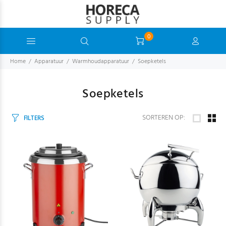
0
Home
Apparatuur
Warmhoudapparatuur
Soepketels
Soepketels
SORTEREN OP:
FILTERS