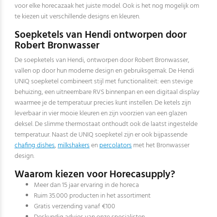
voor elke horecazaak het juiste model. Ook is het nog mogelijk om
te kiezen uit verschillende designs en kleuren.
Soepketels van Hendi ontworpen door
Robert Bronwasser
De soepketels van Hendi, ontworpen door Robert Bronwasser,
vallen op door hun moderne design en gebruiksgemak. De Hendi
UNIQ soepketel combineert stijl met functionaliteit: een stevige
behuizing, een uitneembare RVS binnenpan en een digitaal display
waarmee je de temperatuur precies kunt instellen. De ketels zijn
leverbaar in vier mooie kleuren en zijn voorzien van een glazen
deksel. De slimme thermostaat onthoudt ook de laatst ingestelde
temperatuur. Naast de UNIQ soepketel zijn er ook bijpassende
chafing dishes
,
milkshakers
en
percolators
met het Bronwasser
design.
Waarom kiezen voor Horecasupply?
Meer dan 15 jaar ervaring in de horeca
Ruim 35.000 producten in het assortiment
Gratis verzending vanaf €100