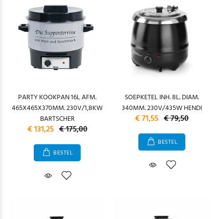
PARTY KOOKPAN 16L AFM.
SOEPKETEL INH. 8L. DIAM.
465X465X370MM. 230V/1,8KW
340MM. 230V/435W HENDI
€ 71,55
€ 79,50
BARTSCHER
€ 131,25
€ 175,00
BESTEL
BESTEL