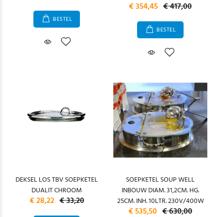
€ 354,45
€ 417,00
BESTEL
BESTEL
DEKSEL LOS TBV SOEPKETEL
SOEPKETEL SOUP WELL
DUALIT CHROOM
INBOUW DIAM. 31,2CM. HG.
€ 28,22
€ 33,20
25CM. INH. 10LTR. 230V/400W
€ 535,50
€ 630,00