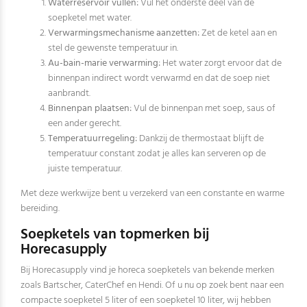
Waterreservoir vullen:
Vul het onderste deel van de
soepketel met water.
Verwarmingsmechanisme aanzetten:
Zet de ketel aan en
stel de gewenste temperatuur in.
Au-bain-marie verwarming:
Het water zorgt ervoor dat de
binnenpan indirect wordt verwarmd en dat de soep niet
aanbrandt.
Binnenpan plaatsen:
Vul de binnenpan met soep, saus of
een ander gerecht.
Temperatuurregeling:
Dankzij de thermostaat blijft de
temperatuur constant zodat je alles kan serveren op de
juiste temperatuur.
Met deze werkwijze bent u verzekerd van een constante en warme
bereiding.
Soepketels van topmerken bij
Horecasupply
Bij Horecasupply vind je horeca soepketels van bekende merken
zoals Bartscher, CaterChef en Hendi. Of u nu op zoek bent naar een
compacte soepketel 5 liter of een soepketel 10 liter, wij hebben