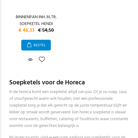
BINNENPAN INH. 8LTR.
SOEPKETEL HENDI
€ 46,33
€ 54,50
BESTEL
Soepketels voor de Horeca
In de horeca komt een soepketel altijd van pas. Of je nu soep, saus
of stoofgerecht warm wilt houden, met een professionele
soepketel zorg je dat elk gerecht op de juiste temperatuur blijft en
lekker op smaak wordt geserveerd. Een horeca soepketel is ideaal
voor restaurants, buffetten, catering of foodtrucks waar constante
warmte voor de gerechten belangrijk is.
Bij Horecasupply vind je een ruim aanbod aan soepketels voor de