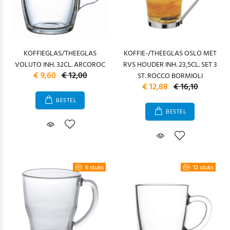
KOFFIEGLAS/THEEGLAS
KOFFIE-/THEEGLAS OSLO MET
VOLUTO INH. 32CL. ARCOROC
RVS HOUDER INH. 23,5CL. SET 3
€ 9,60
€ 12,00
ST. ROCCO BORMIOLI
€ 12,88
€ 16,10
BESTEL
BESTEL
6 stuks
12 stuks