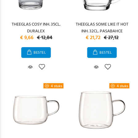
THEEGLAS COSY INH. 35CL.
THEEGLAS SOME LIKE IT HOT
DURALEX
INH. 32CL. PASABAHCE
€ 9,66
€ 12,84
€ 21,72
€ 27,12
BESTEL
BESTEL
4 stuks
4 stuks