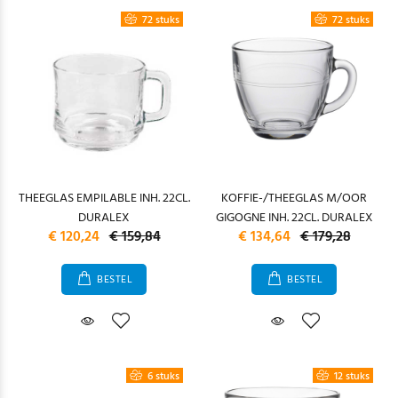
72 stuks
72 stuks
THEEGLAS EMPILABLE INH. 22CL.
KOFFIE-/THEEGLAS M/OOR
DURALEX
GIGOGNE INH. 22CL. DURALEX
€ 120,24
€ 159,84
€ 134,64
€ 179,28
BESTEL
BESTEL
6 stuks
12 stuks