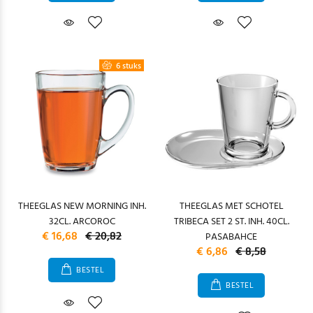
6 stuks
THEEGLAS NEW MORNING INH.
THEEGLAS MET SCHOTEL
32CL. ARCOROC
TRIBECA SET 2 ST. INH. 40CL.
€ 16,68
€ 20,82
PASABAHCE
€ 6,86
€ 8,58
BESTEL
BESTEL