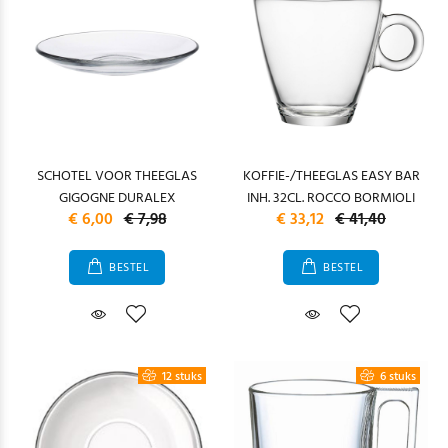
SCHOTEL VOOR THEEGLAS
KOFFIE-/THEEGLAS EASY BAR
GIGOGNE DURALEX
INH. 32CL. ROCCO BORMIOLI
€ 6,00
€ 7,98
€ 33,12
€ 41,40
BESTEL
BESTEL
12 stuks
6 stuks