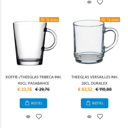
12 stuks
72 stuks
KOFFIE-/THEEGLAS TRIBECA INH.
THEEGLAS VERSAILLES INH.
40CL. PASABAHCE
26CL. DURALEX
€ 23,76
€ 29,76
€ 83,52
€ 110,88
BESTEL
BESTEL