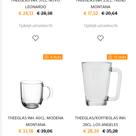
THEEGLAS INH. 57CL. NOVO
THEEGLAS INH. 25CL. TREND
LEONARDO
MONTANA
€ 24,12
€ 28,38
€ 17,52
€ 20,64
Tijdelijk uitverkocht.
Tijdelijk uitverkocht.
6 stuks
12 stuks
THEEGLAS INH. 40CL. MODENA
THEEGLAS/KOFFIEGLAS INH.
MONTANA
26CL. LOS ANGELES
€ 33,18
€ 39,06
€ 28,20
€ 35,28