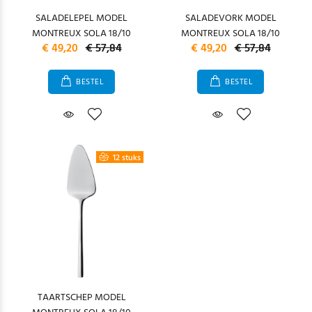
SALADELEPEL MODEL
SALADEVORK MODEL
MONTREUX SOLA 18/10
MONTREUX SOLA 18/10
€ 49,20
€ 57,84
€ 49,20
€ 57,84
BESTEL
BESTEL
12 stuks
TAARTSCHEP MODEL