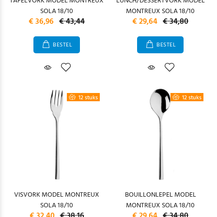
TAFELVORK MODEL MONTREUX
LUNCH/DESSERTVORK MODEL
SOLA 18/10
MONTREUX SOLA 18/10
€ 36,96
€ 43,44
€ 29,64
€ 34,80
BESTEL
BESTEL
12 stuks
12 stuks
VISVORK MODEL MONTREUX
BOUILLONLEPEL MODEL
SOLA 18/10
MONTREUX SOLA 18/10
€ 32,40
€ 38,16
€ 29,64
€ 34,80