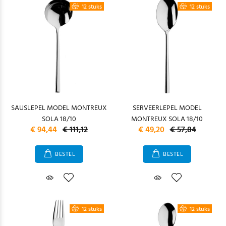
12 stuks
12 stuks
SAUSLEPEL MODEL MONTREUX
SERVEERLEPEL MODEL
SOLA 18/10
MONTREUX SOLA 18/10
€ 94,44
€ 111,12
€ 49,20
€ 57,84
BESTEL
BESTEL
12 stuks
12 stuks