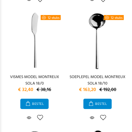
12 stuks
12 stuks
VISMES MODEL MONTREUX
SOEPLEPEL MODEL MONTREUX
SOLA 18/0
SOLA 18/10
€ 32,40
€ 38,16
€ 163,20
€ 192,00
BESTEL
BESTEL