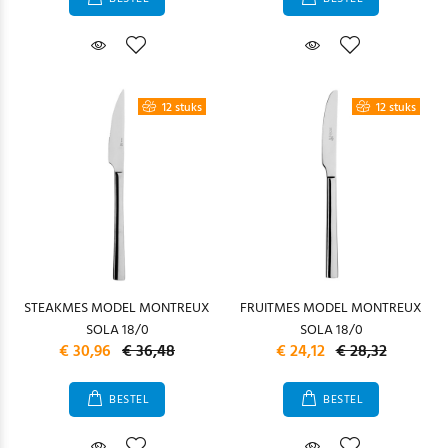
12 stuks
12 stuks
STEAKMES MODEL MONTREUX
FRUITMES MODEL MONTREUX
SOLA 18/0
SOLA 18/0
€ 30,96
€ 36,48
€ 24,12
€ 28,32
BESTEL
BESTEL