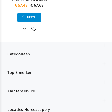
MONTREUX SOLA 18/10
€ 57,48
€ 67,68
BESTEL
Categorieën
Top 5 merken
Klantenservice
Locaties Horecasupply