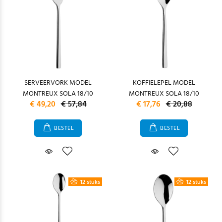
SERVEERVORK MODEL
KOFFIELEPEL MODEL
MONTREUX SOLA 18/10
MONTREUX SOLA 18/10
€ 49,20
€ 57,84
€ 17,76
€ 20,88
BESTEL
BESTEL
12 stuks
12 stuks