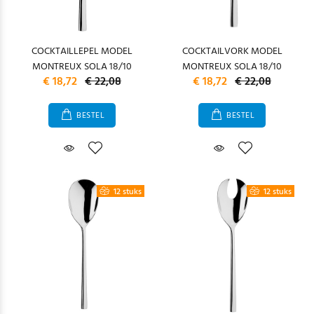
COCKTAILLEPEL MODEL
COCKTAILVORK MODEL
MONTREUX SOLA 18/10
MONTREUX SOLA 18/10
€ 18,72
€ 22,08
€ 18,72
€ 22,08
BESTEL
BESTEL
12 stuks
12 stuks