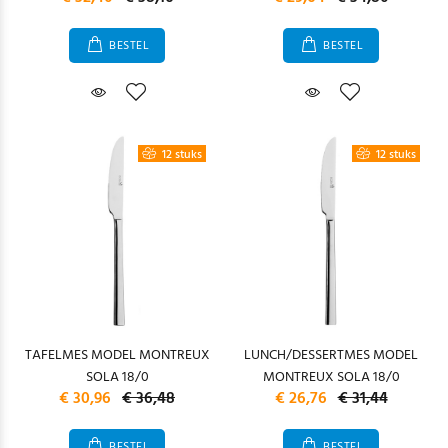
BESTEL
BESTEL
12 stuks
12 stuks
TAFELMES MODEL MONTREUX
LUNCH/DESSERTMES MODEL
SOLA 18/0
MONTREUX SOLA 18/0
€ 30,96
€ 36,48
€ 26,76
€ 31,44
BESTEL
BESTEL