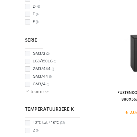
D
(6)
E
(1)
F
(1)
SERIE
GM3/2
(2)
LG3/150LG
(1)
GM3/444
(1)
GM3/44
(1)
GM3/4
(1)
toon meer
FUSTENKO
880X56
TEMPERATUURBEREIK
€ 2.0
+2°C tot +18°C
(32)
2
(1)