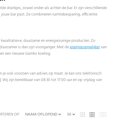
 drankjes, zowel onder als achter de bar. Er zijn verschillende
j jouw bar past. Ze combineren ruimtebesparing, efficiënte
 kwalitatieve, duurzame en energiezuinige producten. Zo
 duurzamer is dan zijn voorganger. Met de
energievergelijker
van
 met een nieuwe Gamko koeling.
n je ook voorzien van advies op maat. Je kan ons telefonisch
l
. Wij zijn bereikbaar van 08:30 tot 17:00 uur en op vrijdag van
RTEREN OP: