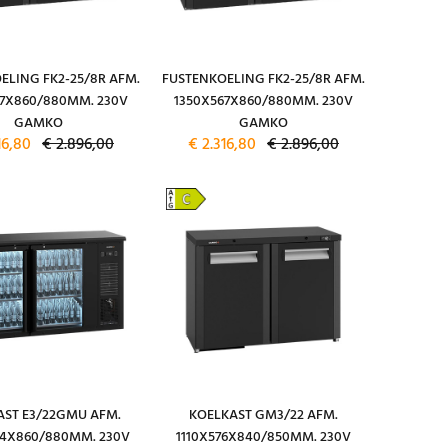
ELING FK2-25/8R AFM.
FUSTENKOELING FK2-25/8R AFM.
67X860/880MM. 230V
1350X567X860/880MM. 230V
GAMKO
GAMKO
16,80
€ 2.896,00
€ 2.316,80
€ 2.896,00
AST E3/22GMU AFM.
KOELKAST GM3/22 AFM.
24X860/880MM. 230V
1110X576X840/850MM. 230V