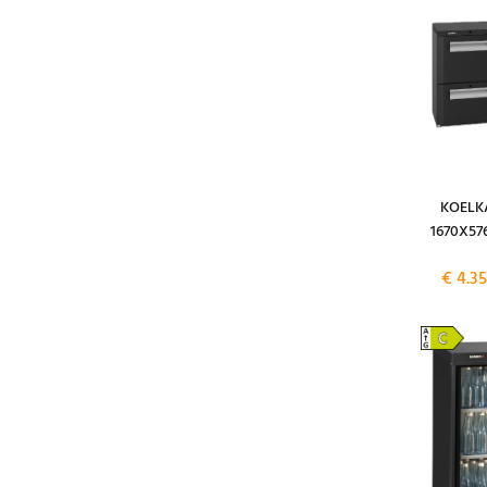
KOELK
1670X57
€ 4.3