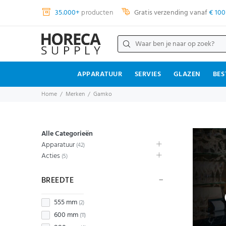
35.000+
producten
Gratis verzending vanaf
€ 100
APPARATUUR
SERVIES
GLAZEN
BES
Home
Merken
Gamko
Alle Categorieën
Apparatuur
(42)
Acties
(5)
BREEDTE
555 mm
(2)
600 mm
(11)