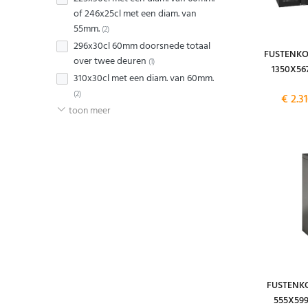
of 246x25cl met een diam. van
55mm.
(2)
296x30cl 60mm doorsnede totaal
FUSTENKO
over twee deuren
(1)
1350X56
310x30cl met een diam. van 60mm.
(2)
€ 2.3
toon meer
FUSTENKO
555X59