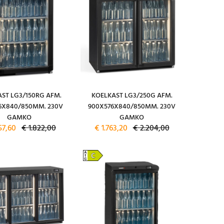
ST LG3/150RG AFM.
KOELKAST LG3/250G AFM.
6X840/850MM. 230V
900X576X840/850MM. 230V
GAMKO
GAMKO
57,60
€ 1.822,00
€ 1.763,20
€ 2.204,00