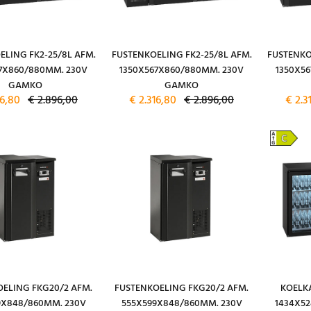
ELING FK2-25/8L AFM.
FUSTENKOELING FK2-25/8L AFM.
FUSTENKO
7X860/880MM. 230V
1350X567X860/880MM. 230V
1350X5
GAMKO
GAMKO
16,80
€ 2.896,00
€ 2.316,80
€ 2.896,00
€ 2.3
ELING FKG20/2 AFM.
FUSTENKOELING FKG20/2 AFM.
KOELK
9X848/860MM. 230V
555X599X848/860MM. 230V
1434X5