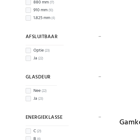
880 mm
(17)
910 mm
(10)
1.825 mm
(4)
AFSLUITBAAR
Optie
(23)
Ja
(22)
GLASDEUR
Nee
(22)
Ja
(23)
ENERGIEKLASSE
Gamk
C
(21)
B
(4)