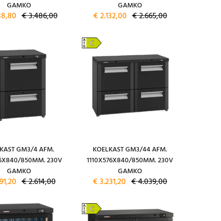
GAMKO
GAMKO
88,80
€ 3.486,00
€ 2.132,00
€ 2.665,00
KAST GM3/4 AFM.
KOELKAST GM3/44 AFM.
6X840/850MM. 230V
1110X576X840/850MM. 230V
GAMKO
GAMKO
91,20
€ 2.614,00
€ 3.231,20
€ 4.039,00