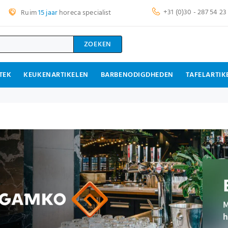
+31 (0)30 - 287 54 23
Ruim
15 jaar
horeca specialist
ZOEKEN
TEK
KEUKENARTIKELEN
BARBENODIGDHEDEN
TAFELARTIK