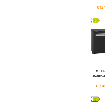
€ 1.5
KOELK
1670X57
€ 2.7