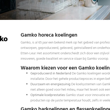
Gamko horeca koelingen
Gamko, is al 65 jaar een bekend merk op het gebied van profes
ontworpen, geproduceerd, geleverd, geïnstalleerd en onderhoud
Etten-Leur. Het assortiment onderscheidt zich door een stijlv
innoveren, goede kwaliteit en service staan bij Gamko voorop.
Waarom kiezen voor een Gamko koeli
Geproduceerd in Nederland
De Gamko koelingen worde
installatie. Door het gehele productieproces in eigen b
Duurzaam en energiezuinig
De koelsystemen van Gamk
niet alleen goed voor het milieu, maar het levert ook ee
Optimale koelprestaties
Gamko staat voor innovatie en 
producten op de juiste temperatuur houdt, zelfs in vee
Gamko barkoelingen en flessenkoeling