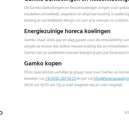
De Gamko barkoelingen en flessenkoelingen zorgen voor gekoelde
modellen ontwikkeld, waardoor er altijd een koeling is welke bi
koeling en aantrekkelijk design om aan al je wensen te voldoen.
Energiezuinige horeca koelingen
Gamko staat sinds jaar en dag garant voor de ontwikkeling van
zorgen ze ervoor dat iedere nieuwe koeling die ze ontwikkelen
Gamko kan je uitrekenen hoeveel energie je per jaar bespaard
Gamko kopen
Onze specialisten vertellen je graag meer over Gamko en kunne
bereiken via
+31 (0)30 287 54 23
en per via
info@horecasupply.n
08:30 tot 16:00 uur. Op je mail reageren wij zo snel mogelijk!
o
SO