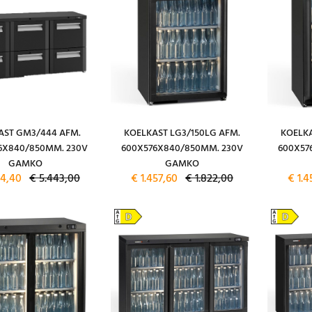
AST GM3/444 AFM.
KOELKAST LG3/150LG AFM.
KOELKA
6X840/850MM. 230V
600X576X840/850MM. 230V
600X57
GAMKO
GAMKO
54,40
€ 5.443,00
€ 1.457,60
€ 1.822,00
€ 1.4