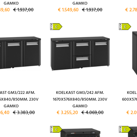
GAMKO
GAMKO
49,60
€ 1.937,00
€ 1.549,60
€ 1.937,00
€ 2.7
AST GM3/222 AFM.
KOELKAST GM3/242 AFM.
KOEL
6X840/850MM. 230V
1670X576X840/850MM. 230V
600X57
GAMKO
GAMKO
06,40
€ 3.383,00
€ 3.255,20
€ 4.069,00
€ 2.0