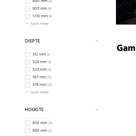
880 mm
(4)
900 mm
(6)
1.110 mm
(6)
toon meer
DIEPTE
512 mm
(2)
524 mm
(3)
530 mm
(4)
567 mm
(12)
576 mm
(24)
toon meer
HOOGTE
850 mm
(14)
860 mm
(2)