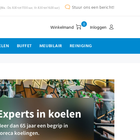
Stuur ons een bericht!
(Ma. - Do. 8.30 tot 17.00 uur, Vr. 8.30 tot 16.00 uur)
0
Winkelmand
Inloggen
ELEN
BUFFET
MEUBILAIR
REINIGING