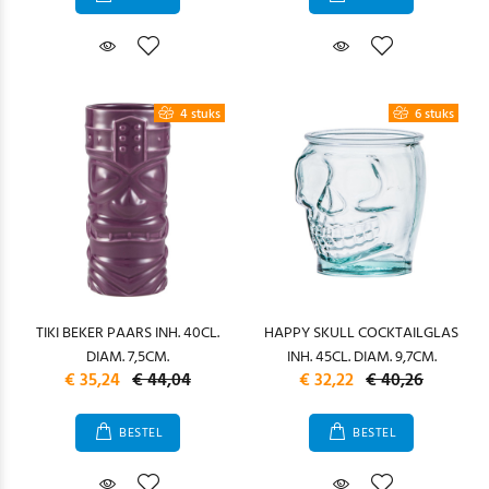
4 stuks
6 stuks
TIKI BEKER PAARS INH. 40CL.
HAPPY SKULL COCKTAILGLAS
DIAM. 7,5CM.
INH. 45CL. DIAM. 9,7CM.
€ 35,24
€ 44,04
€ 32,22
€ 40,26
BESTEL
BESTEL