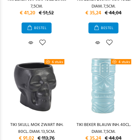
7,5CM.
DIAM. 7,5CM.
€ 41,20
€ 51,52
€ 35,24
€ 44,04
BESTEL
BESTEL
6 stuks
4 stuks
TIKI SKULL MOK ZWART INH.
TIKI BEKER BLAUW INH. 40CL.
80CL. DIAM. 13,5CM.
DIAM. 7,5CM.
€ 91,02
€ 113,76
€ 35,24
€ 44,04