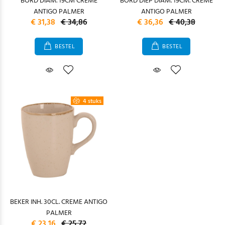
BORD DIAM. 19CM CREME
BORD DIEP DIAM. 19CM. CREME
ANTIGO PALMER
ANTIGO PALMER
€ 31,38
€ 34,86
€ 36,36
€ 40,38
BESTEL
BESTEL
4 stuks
BEKER INH. 30CL. CREME ANTIGO
PALMER
€ 23,16
€ 25,72