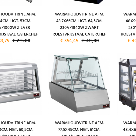
OUDVITRINE AFM.
WARMHOUDVITRINE AFM.
WARMH
4CM. HGT. 53CM.
43,7X66CM. HGT. 64,5CM.
48X9
V/1000W ZILVER
230V/1840W ZWART
230
IJSTAAL CATERCHEF
ROESTVRIJSTAAL CATERCHEF
ROESTV
33,75
€ 275,00
€ 354,45
€ 417,00
€ 4
OUDVITRINE AFM.
WARMHOUDVITRINE AFM.
WARMH
CM. HGT. 60,5CM.
77,5X45CM. HGT. 61CM.
48,4X6