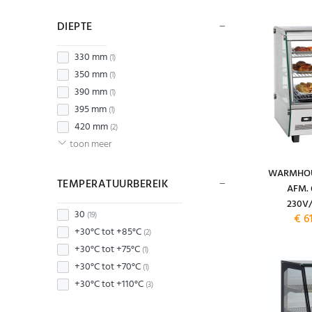
DIEPTE
330 mm
(1)
350 mm
(1)
390 mm
(1)
395 mm
(1)
420 mm
(2)
toon meer
WARMHOUD
TEMPERATUURBEREIK
AFM.
230V
30
(19)
€ 6
+30°C tot +85°C
(2)
+30°C tot +75°C
(1)
+30°C tot +70°C
(1)
+30°C tot +110°C
(3)