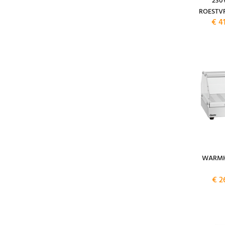
230
ROESTVR
€ 4
WARMH
€ 2