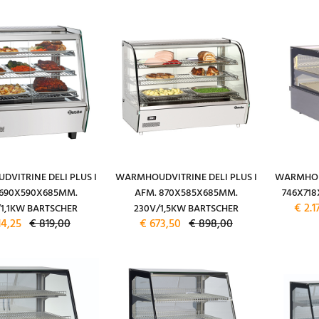
VITRINE DELI PLUS I
WARMHOUDVITRINE DELI PLUS I
WARMHOU
 690X590X685MM.
AFM. 870X585X685MM.
746X71
€ 2.1
/1,1KW BARTSCHER
230V/1,5KW BARTSCHER
14,25
€ 819,00
€ 673,50
€ 898,00