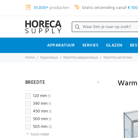
35.000+
producten
Gratis verzending vanaf
€ 100
APPARATUUR
SERVIES
GLAZEN
BES
Home
Apparatuur
Warmhoudapparatuur
Warmhoudvitrines
Warmh
BREEDTE
120 mm
(1)
390 mm
(1)
450 mm
(1)
500 mm
(1)
505 mm
(2)
toon meer