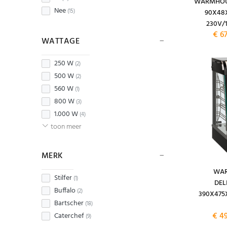
WARMHOUD
Nee
(15)
90X48X
230V/
€ 6
WATTAGE
250 W
(2)
500 W
(2)
560 W
(1)
800 W
(3)
1.000 W
(4)
toon meer
MERK
WAR
Stilfer
(1)
DEL
Buffalo
(2)
390X475
Bartscher
(18)
€ 4
Caterchef
(9)