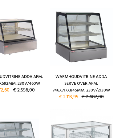
DVITRINE ADDA AFM.
WARMHOUDVITRINE ADDA
8X592MM. 230V/460W
SERVE OVER AFM.
72,60
€ 2.556,00
746X717X845MM. 230V/2130W
€ 2.113,95
€ 2.487,00