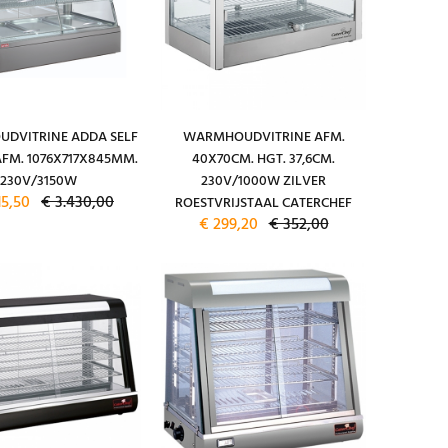
DVITRINE ADDA SELF
WARMHOUDVITRINE AFM.
AFM. 1076X717X845MM.
40X70CM. HGT. 37,6CM.
230V/3150W
230V/1000W ZILVER
15,50
€ 3.430,00
ROESTVRIJSTAAL CATERCHEF
€ 299,20
€ 352,00