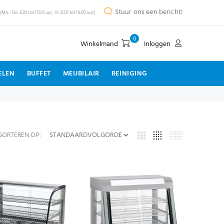
Stuur ons een bericht!
(Ma. - Do. 8.30 tot 17.00 uur, Vr. 8.30 tot 16.00 uur)
0
Winkelmand
Inloggen
ELEN
BUFFET
MEUBILAIR
REINIGING
SORTEREN OP: