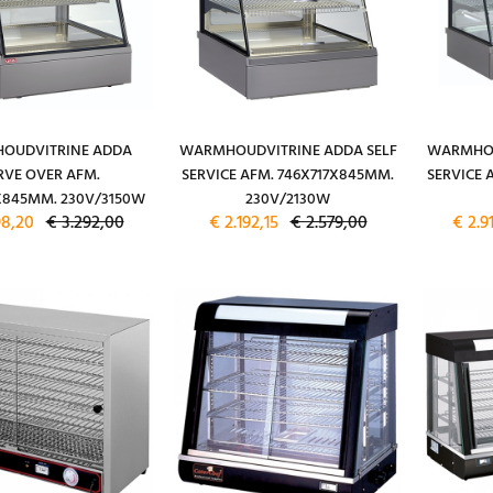
OUDVITRINE ADDA
WARMHOUDVITRINE ADDA SELF
WARMHOU
RVE OVER AFM.
SERVICE AFM. 746X717X845MM.
SERVICE 
X845MM. 230V/3150W
230V/2130W
98,20
€ 3.292,00
€ 2.192,15
€ 2.579,00
€ 2.9