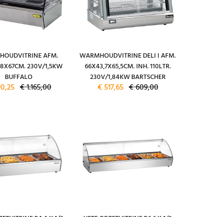
OUDVITRINE AFM.
WARMHOUDVITRINE DELI I AFM.
,8X67CM. 230V/1,5KW
66X43,7X65,5CM. INH. 110LTR.
BUFFALO
230V/1,84KW BARTSCHER
90,25
€ 1.165,00
€ 517,65
€ 609,00