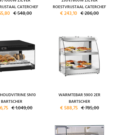
V/1000W ZILVER
230V/800W ZILVER
RIJSTAAL CATERCHEF
ROESTVRIJSTAAL CATERCHEF
65,80
€ 548,00
€ 243,10
€ 286,00
OUDVITRINE SN10
WARMTEBAR 5900 2ER
BARTSCHER
BARTSCHER
6,75
€ 1.049,00
€ 588,75
€ 785,00