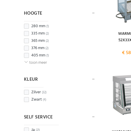
HOOGTE
280 mm
(1)
335 mm
WARMH
(2)
52X33
365 mm
(2)
376 mm
(2)
€ 58
405 mm
(1)
toon meer
KLEUR
Zilver
(32)
Zwart
(4)
SELF SERVICE
Ja
(21)