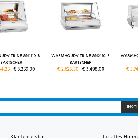
DVITRINE GN1110-R
WARMHOUDVITRINE GN2110-R
WARMHOU
BARTSCHER
BARTSCHER
44,25
€ 3.259,00
€ 2.623,50
€ 3.498,00
€ 3.7
INSC
Klantenservice
Locaties Horec