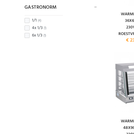
GASTRONORM
WARMH
1/1
36X6
(4)
230
4x 1/3
(1)
ROESTVR
6x 1/3
(1)
€ 2
WARMH
48X90