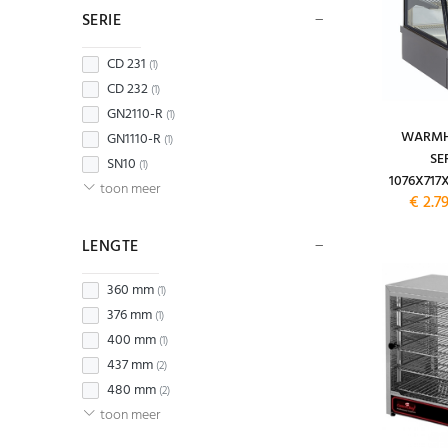
SERIE
CD 231
(1)
CD 232
(1)
GN2110-R
(1)
WARMH
GN1110-R
(1)
SE
SN10
(1)
1076X717
toon meer
€ 2.7
LENGTE
360 mm
(1)
376 mm
(1)
400 mm
(1)
437 mm
(2)
480 mm
(2)
toon meer