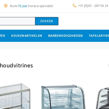
+31 (0)30 - 287 54 23
Ruim
15 jaar
horeca specialist
ZOEKEN
TEK
KEUKENARTIKELEN
BARBENODIGDHEDEN
TAFELARTIK
oudvitrines