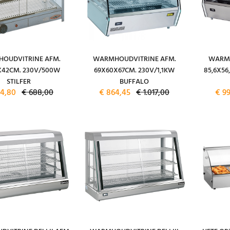
OUDVITRINE AFM.
WARMHOUDVITRINE AFM.
WARMH
X42CM. 230V/500W
69X60X67CM. 230V/1,1KW
85,6X56
STILFER
BUFFALO
4,80
€ 688,00
€ 864,45
€ 1.017,00
€ 9