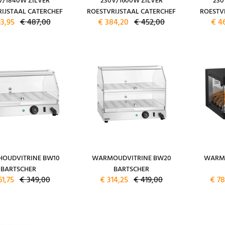
V/1840W ZILVER
230V/1600W ZILVER
230
IJSTAAL CATERCHEF
ROESTVRIJSTAAL CATERCHEF
ROESTV
13,95
€ 487,00
€ 384,20
€ 452,00
€ 4
OUDVITRINE BW10
WARMOUDVITRINE BW20
WARMH
BARTSCHER
BARTSCHER
61,75
€ 349,00
€ 314,25
€ 419,00
€ 78