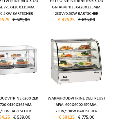
ETVITRINE R4 4 X 1/3
HETE OPZETVITRINE R6 6 X 1/3
M. 775X420X335MM.
GN AFM. 1135X420X335MM.
/0,5KW BARTSCHER
230V/0,5KW BARTSCHER
96,75
€ 529,00
€ 476,25
€ 635,00
DVITRINE 6200 2EK
WARMHOUDVITRINE DELI PLUS I
 700X430X365MM.
AFM. 690X600X670MM.
V/1KW BARTSCHER
230V/1,1KW BARTSCHER
04,25
€ 539,00
€ 581,25
€ 775,00