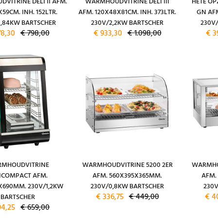
VITRINE DELI II AFM.
WARMHOUDVITRINE DELI III
HETE OPZ
59CM. INH. 152LTR.
AFM. 120X48X81CM. INH. 373LTR.
GN AF
1,84KW BARTSCHER
230V/2,2KW BARTSCHER
230V
78,30
€ 798,00
€ 933,30
€ 1.098,00
€ 3
MHOUDVITRINE
WARMHOUDVITRINE 5200 2ER
WARMHOU
ICOMPACT AFM.
AFM. 560X395X365MM.
AFM.
X690MM. 230V/1,2KW
230V/0,8KW BARTSCHER
230
€ 336,75
€ 449,00
€ 4
BARTSCHER
94,25
€ 659,00