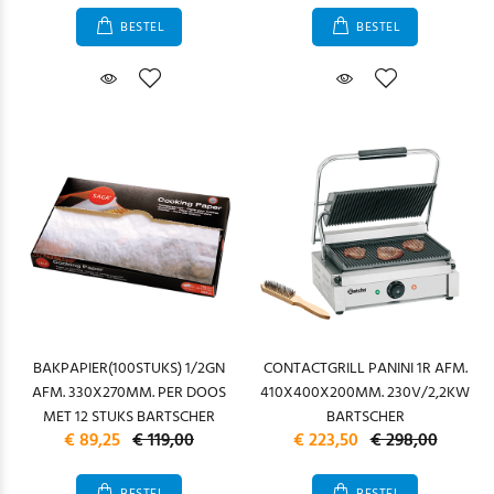
BESTEL
BESTEL
BAKPAPIER(100STUKS) 1/2GN
CONTACTGRILL PANINI 1R AFM.
AFM. 330X270MM. PER DOOS
410X400X200MM. 230V/2,2KW
MET 12 STUKS BARTSCHER
BARTSCHER
€ 89,25
€ 119,00
€ 223,50
€ 298,00