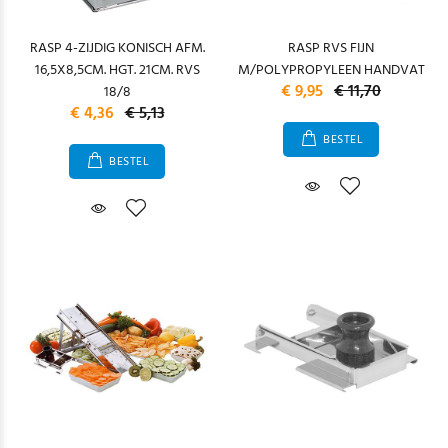
RASP 4-ZIJDIG KONISCH AFM.
RASP RVS FIJN
16,5X8,5CM. HGT. 21CM. RVS
M/POLYPROPYLEEN HANDVAT
€ 9,95
€ 11,70
18/8
€ 4,36
€ 5,13
BESTEL
BESTEL