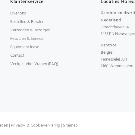
Klantenservice
Locaties Horec
Kantoor en distri
Over ons
Nederland
Bestellen & Betalen
Utrechthaven 14
Verzenden & Bezorgen
3433 PN Nieuwegei
Retouren & Service
Kantoor
Equipment lease
België
Contact
Ternesselei 324
Veelgestelde Vragen (FAQ)
2160 Wommelgem
rden
|
Privacy- & Cookieverklaring
|
Sitemap