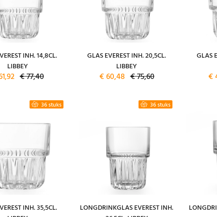
VEREST INH. 14,8CL.
GLAS EVEREST INH. 20,5CL.
GLAS E
LIBBEY
LIBBEY
61,92
€ 77,40
€ 60,48
€ 75,60
€ 
36 stuks
36 stuks
VEREST INH. 35,5CL.
LONGDRINKGLAS EVEREST INH.
LONGDRI