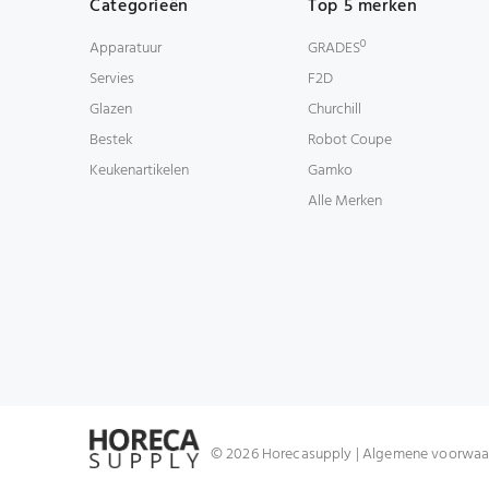
Categorieën
Top 5 merken
Apparatuur
GRADESº
Servies
F2D
Glazen
Churchill
Bestek
Robot Coupe
Keukenartikelen
Gamko
Alle Merken
© 2026 Horecasupply |
Algemene voorwaa