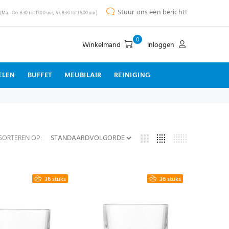
Stuur ons een bericht!
(Ma. - Do. 8.30 tot 17.00 uur, Vr. 8.30 tot 16.00 uur)
0
Winkelmand
Inloggen
ELEN
BUFFET
MEUBILAIR
REINIGING
SORTEREN OP:
36 stuks
36 stuks