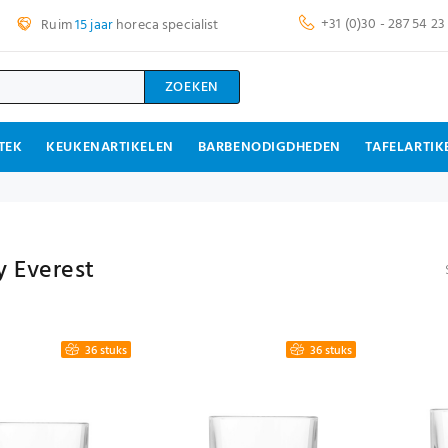
+31 (0)30 - 287 54 23
Ruim
15 jaar
horeca specialist
ZOEKEN
TEK
KEUKENARTIKELEN
BARBENODIGDHEDEN
TAFELARTIK
y Everest
36 stuks
36 stuks