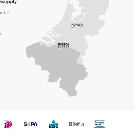
asupply
butie
n