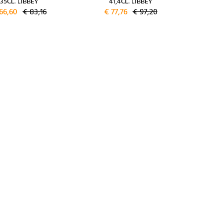
35CL. LIBBEY
41,4CL. LIBBEY
66,60
€ 83,16
€ 77,76
€ 97,20