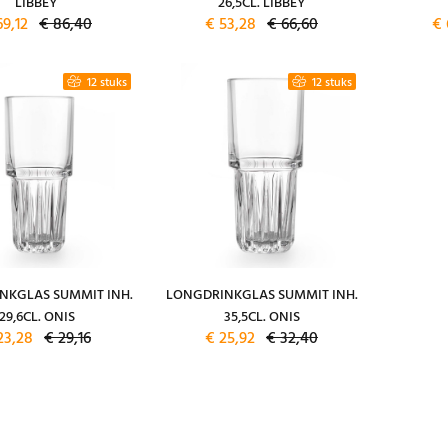
LIBBEY
26,5CL. LIBBEY
69,12
€ 86,40
€ 53,28
€ 66,60
€ 
12 stuks
12 stuks
NKGLAS SUMMIT INH.
LONGDRINKGLAS SUMMIT INH.
29,6CL. ONIS
35,5CL. ONIS
23,28
€ 29,16
€ 25,92
€ 32,40