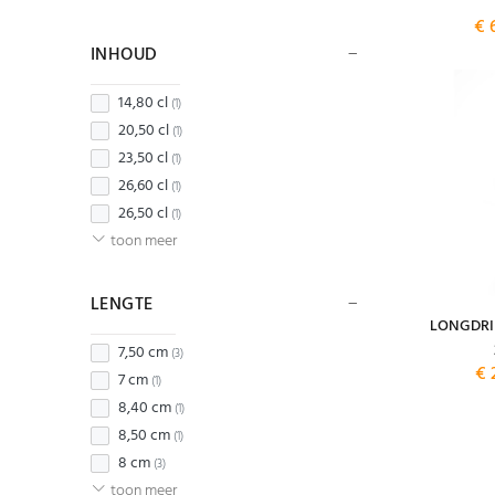
€ 
INHOUD
14,80 cl
(1)
20,50 cl
(1)
23,50 cl
(1)
26,60 cl
(1)
26,50 cl
(1)
toon meer
LENGTE
LONGDRI
7,50 cm
(3)
€ 
7 cm
(1)
8,40 cm
(1)
8,50 cm
(1)
8 cm
(3)
toon meer