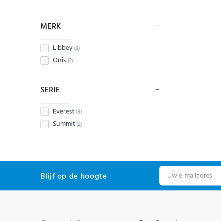
MERK
Libbey
(8)
Onis
(2)
SERIE
Everest
(8)
Summit
(2)
Blijf op de hoogte