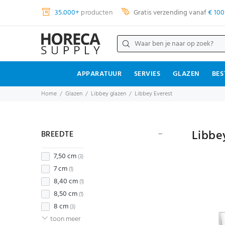
35.000+
producten
Gratis verzending vanaf
€ 100
APPARATUUR
SERVIES
GLAZEN
BES
Home
Glazen
Libbey glazen
Libbey Everest
Libbe
BREEDTE
7,50 cm
(3)
7 cm
(1)
8,40 cm
(1)
8,50 cm
(1)
8 cm
(3)
toon meer