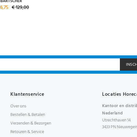
BARTSCHER
6,75
€ 129,00
INSC
Klantenservice
Locaties Horec
Kantoor en distri
Over ons
Nederland
Bestellen & Betalen
Utrechthaven 14
Verzenden & Bezorgen
3433 PN Nieuwegei
Retouren & Service