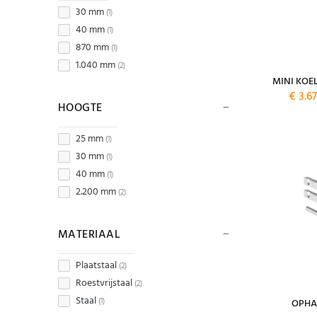
30 mm
(1)
40 mm
(1)
870 mm
(1)
1.040 mm
(2)
MINI KOE
€ 3.6
HOOGTE
25 mm
(1)
30 mm
(1)
40 mm
(1)
2.200 mm
(2)
MATERIAAL
Plaatstaal
(2)
Roestvrijstaal
(2)
Staal
(1)
OPHA