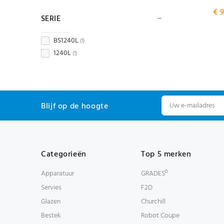
€ 9
SERIE
BS1240L
(1)
1240L
(1)
Blijf op de hoogte
Categorieën
Top 5 merken
Apparatuur
GRADESº
Servies
F2D
Glazen
Churchill
Bestek
Robot Coupe