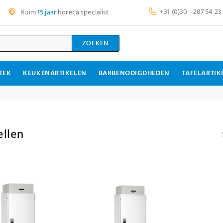
+31 (0)30 - 287 54 23
Ruim
15 jaar
horeca specialist
ZOEKEN
TEK
KEUKENARTIKELEN
BARBENODIGDHEDEN
TAFELARTIK
ellen