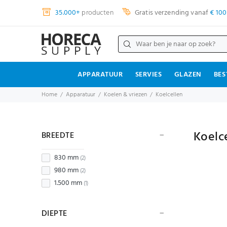
35.000+
producten
Gratis verzending vanaf
€ 100
APPARATUUR
SERVIES
GLAZEN
BES
Home
Apparatuur
Koelen & vriezen
Koelcellen
Koelc
BREEDTE
830 mm
(2)
980 mm
(2)
1.500 mm
(1)
DIEPTE