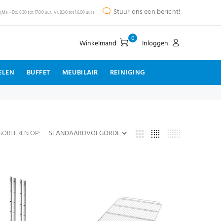
Stuur ons een bericht!
(Ma. - Do. 8.30 tot 17.00 uur, Vr. 8.30 tot 16.00 uur)
0
Winkelmand
Inloggen
ELEN
BUFFET
MEUBILAIR
REINIGING
SORTEREN OP: