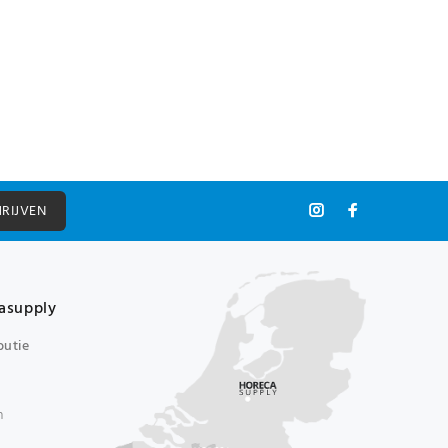
HRIJVEN
asupply
butie
n