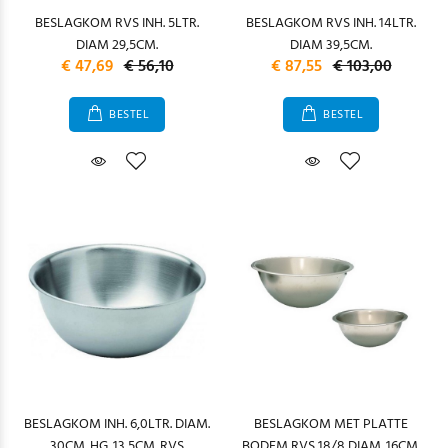
BESLAGKOM RVS INH. 5LTR.
BESLAGKOM RVS INH. 14LTR.
DIAM 29,5CM.
DIAM 39,5CM.
€ 47,69
€ 56,10
€ 87,55
€ 103,00
BESTEL
BESTEL
BESLAGKOM INH. 6,0LTR. DIAM.
BESLAGKOM MET PLATTE
30CM. HG. 13,5CM. RVS
BODEM RVS 18/8 DIAM. 16CM.