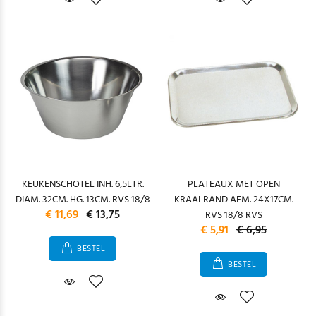
KEUKENSCHOTEL INH. 6,5LTR.
PLATEAUX MET OPEN
DIAM. 32CM. HG. 13CM. RVS 18/8
KRAALRAND AFM. 24X17CM.
€ 11,69
€ 13,75
RVS 18/8 RVS
€ 5,91
€ 6,95
BESTEL
BESTEL