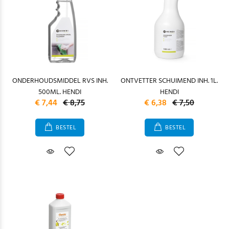
ONDERHOUDSMIDDEL RVS INH.
ONTVETTER SCHUIMEND INH. 1L.
500ML. HENDI
HENDI
€ 7,44
€ 8,75
€ 6,38
€ 7,50
BESTEL
BESTEL