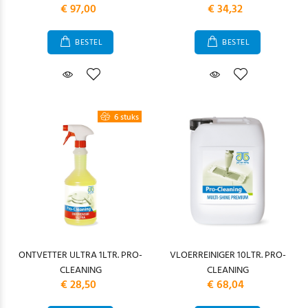
€ 97,00
€ 34,32
BESTEL
BESTEL
6 stuks
ONTVETTER ULTRA 1LTR. PRO-
VLOERREINIGER 10LTR. PRO-
CLEANING
CLEANING
€ 28,50
€ 68,04