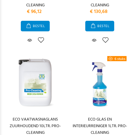
CLEANING
CLEANING
€ 96,12
€ 130,68
BESTEL
BESTEL
6 stuks
ECO VAATWASNAGLANS
ECO GLAS EN
ZUURHOUDEND 10LTR. PRO-
INTERIEURREINIGER 1LTR. PRO-
CLEANING
CLEANING