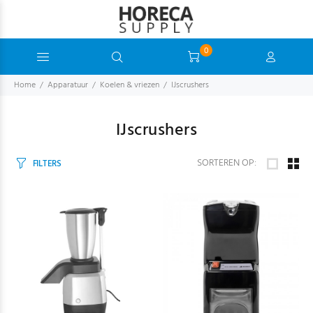
0
Home
Apparatuur
Koelen & vriezen
IJscrushers
IJscrushers
SORTEREN OP:
FILTERS