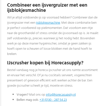
Combineer een ijsvergruizer met een
ijsblokjesmachine
Wil je altijd voldoende ijs op voorraad hebben? Combineer dan de
ijsvergruizer met een
ijsblokjesmachine
. Met deze combinatie ben
je perfect voorbereid op piekmomenten. Dat voorkom een ritje
naar de groothandel of stress omdat de ijsvoorraad op is. Je maakt
zelf voldoende ijs, precies wanneer jij het nodig hebt. Bovendien
werk je op deze manier hygiënischer, omdat je geen zakken ijs
hoeft open te scheuren of losse blokken met de hand hoeft te
breken.
IJscrusher kopen bij Horecasupply?
Bestel vandaag nog je horeca ijscrusher uit ons ruimte assortiment
en ervaar het verschil. Of je nu cocktails serveert, visgerechten
presenteert of gewoon efficiënt wilt werken achter de bar. Een
goede ijscrusher scheelt je tijd, moeite en stress.
Vragen?
Mail ons op
info@horecasupply.nl
Bellen mag ook:
+31 (0)30 - 287 54 23