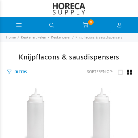
0
Home
Keukenartikelen
Keukengerei
Knijpflacons & sausdispensers
Knijpflacons & sausdispensers
SORTEREN OP:
FILTERS