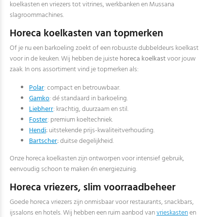
koelkasten en vriezers tot vitrines, werkbanken en Mussana
slagroommachines.
Horeca koelkasten van topmerken
Of je nu een barkoeling zoekt of een robuuste dubbeldeurs koelkast
voor in de keuken. Wij hebben de juiste
horeca koelkast
voor jouw
zaak. In ons assortiment vind je topmerken als:
Polar
: compact en betrouwbaar.
Gamko
: dé standaard in barkoeling.
Liebherr
: krachtig, duurzaam en stil.
Foster
: premium koeltechniek.
Hendi
:
uitstekende prijs-kwaliteitverhouding.
Bartscher
:
duitse degelijkheid.
Onze horeca koelkasten zijn ontworpen voor intensief gebruik,
eenvoudig schoon te maken én energiezuinig.
Horeca vriezers, slim voorraadbeheer
Goede horeca vriezers zijn onmisbaar voor restaurants, snackbars,
ijssalons en hotels. Wij hebben een ruim aanbod van
vrieskasten
en