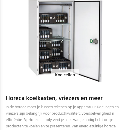
Koelcellen
Horeca koelkasten, vriezers en meer
In de horeca moet je kunnen rekenen op je apparatuur. Koelingen en
vriezers zijn belangrijk voor productkwaliteit, voedselveiligheid n
efficiëntie. Bij Horecasupply vind je alles wat je nodig hebt om je
producten te koelen en te presenteren. Van energiezuinige horeca