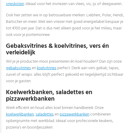
vrieskisten
. Ideaal voor het invriezen van vlees, vis, ijs of deegwaren.
Ook hier zetten we in op betrouwbare merken: Liebherr, Polar, Hendi,
Bartscher en meer. Met een vriezer met goed energielabel bespaar je
tot €100 per jaar. Dat is dus niet alleen goed voor je het milieu, maar
ook voor je portemonnee.
Gebaksvitrines & koelvitrines, vers én
verleidelijk
Wil je je producten mooi presenteren én koel houden? Dan zijn onze
gebaksvitrines
en
koelvitrines
perfect. Denk aan vers gebak, tapas,
zuivel of wraps: alles blijft perfect gekoeld en tegelijkertijd zichtbaar
voor je gasten.
Koelwerkbanken, saladettes en
pizzawerkbanken
Werk efficiënt en houd alles koel binnen handbereik. Onze
koelwerkbanken
,
saladettes
en
pizzawerkbanken
combineren
opbergruimte met werkblad. Ideaal voor profecionele keukens,
pizzeria’s en boordjeszaken.