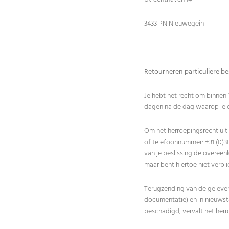
3433 PN Nieuwegein
Retourneren particuliere be
Je hebt het recht om binnen
dagen na de dag waarop je of
Om het herroepingsrecht uit
of telefoonnummer:
+31 (0)3
van je beslissing de overee
maar bent hiertoe niet verpli
Terugzending van de geleverd
documentatie) en in nieuwsta
beschadigd, vervalt het her