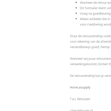
Wanneer de retour wo
Dit formulier dient v
Voeg na goedkeuring 
Alleen artikelen die 
voor creditering wor
Stuur de retourzending vold
voor rekening van de afzend
verzendbewijs goed, hierop v
Wanneer wij jouw retourzen
verwerkingskosten, binnen 1
De retourzending kun je vers
Horecasupply
T.a.v. Retouren
Utrechthaven 14