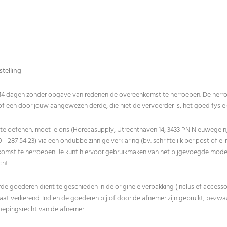
stelling
 14 dagen zonder opgave van redenen de overeenkomst te herroepen. De herroep
 een door jouw aangewezen derde, die niet de vervoerder is, het goed fysiek i
 te oefenen, moet je ons (Horecasupply, Utrechthaven 14, 3433 PN Nieuwegein,
0 - 287 54 23
) via een ondubbelzinnige verklaring (bv. schriftelijk per post of e
nkomst te herroepen. Je kunt hiervoor gebruikmaken van het bijgevoegde mode
cht.
e goederen dient te geschieden in de originele verpakking (inclusief accesso
at verkerend. Indien de goederen bij of door de afnemer zijn gebruikt, bezwa
roepingsrecht van de afnemer.