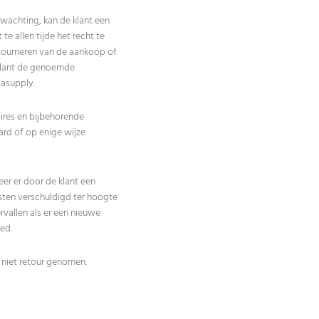
rwachting, kan de klant een
e allen tijde het recht te
etourneren van de aankoop of
 klant de genoemde
casupply.
ires en bijbehorende
ard of op enige wijze
r er door de klant een
osten verschuldigd ter hoogte
vallen als er een nieuwe
ed.
 niet retour genomen.