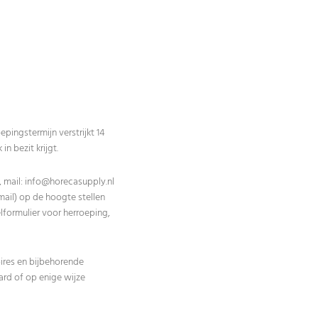
ingstermijn verstrijkt 14
n bezit krijgt.
 mail:
info@horecasupply.nl
-mail) op de hoogte stellen
lformulier voor herroeping,
ires en bijbehorende
ard of op enige wijze