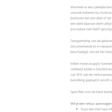
Wanneer er een zakelijke bes
verzoek indienen bij Horecas
beslissen dat een deel of d
een deel daarvan dient alti
procedure niet heeft gevolg
Terugzending van de geleverd
documentatie) en in nieuwsta
beschadigd, vervalt het her
Indien Horecasupply toestem
verkeerd artikel is besteld 
van 10% van de verkoopwaard
bestelling geplaatst wordt 
Specifiek voor de klant bes
Wil je een retour aanvragen
Stuur een mail naar
in