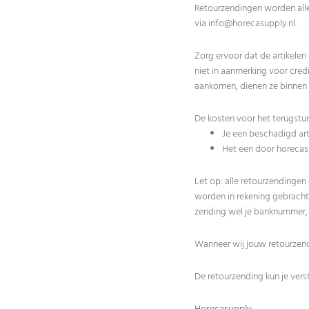
Retourzendingen worden alle
via
info@horecasupply.nl
.
Zorg ervoor dat de artikelen
niet in aanmerking voor credi
aankomen, dienen ze binnen 
De kosten voor het terugsture
Je een beschadigd art
Het een door horecasup
Let op: alle retourzendinge
worden in rekening gebracht.
zending wel je banknummer, 
Wanneer wij jouw retourzend
De retourzending kun je vers