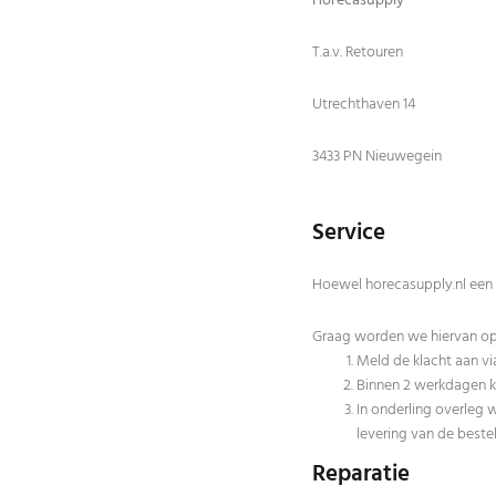
Horecasupply
T.a.v. Retouren
Utrechthaven 14
3433 PN Nieuwegein
Service
Hoewel horecasupply.nl een l
Graag worden we hiervan op 
Meld de klacht aan v
Binnen 2 werkdagen kr
In onderling overleg 
levering van de bestel
Reparatie