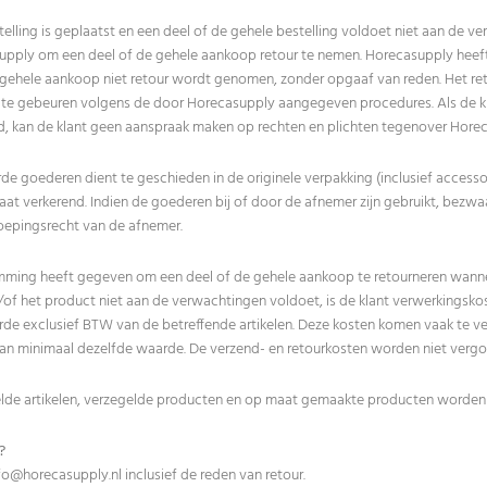
telling is geplaatst en een deel of de gehele bestelling voldoet niet aan de ve
upply om een deel of de gehele aankoop retour te nemen. Horecasupply heeft t
e gehele aankoop niet retour wordt genomen, zonder opgaaf van reden. Het r
jd te gebeuren volgens de door Horecasupply aangegeven procedures. Als de
d, kan de klant geen aanspraak maken op rechten en plichten tegenover Hore
e goederen dient te geschieden in de originele verpakking (inclusief accesso
at verkerend. Indien de goederen bij of door de afnemer zijn gebruikt, bezwa
roepingsrecht van de afnemer.
ming heeft gegeven om een deel of de gehele aankoop te retourneren wannee
en/of het product niet aan de verwachtingen voldoet, is de klant verwerkingsk
e exclusief BTW van de betreffende artikelen. Deze kosten komen vaak te ver
van minimaal dezelfde waarde. De verzend- en retourkosten worden niet vergo
telde artikelen, verzegelde producten en op maat gemaakte producten worden
?
fo@horecasupply.nl
inclusief de reden van retour.