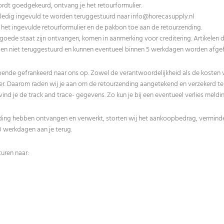
rdt goedgekeurd, ontvang je het retourformulier.
olledig ingevuld te worden teruggestuurd naar
info@horecasupply.nl
het ingevulde retourformulier en de pakbon toe aan de retourzending.
in goede staat zijn ontvangen, komen in aanmerking voor creditering. Artikelen
den niet teruggestuurd en kunnen eventueel binnen 5 werkdagen worden afge
oende gefrankeerd naar ons op. Zowel de verantwoordelijkheid als de kosten v
er. Daarom raden wij je aan om de retourzending aangetekend en verzekerd te
ind je de track and trace- gegevens. Zo kun je bij een eventueel verlies meldi
ding hebben ontvangen en verwerkt, storten wij het aankoopbedrag, vermind
0 werkdagen aan je terug.
turen naar: