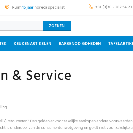
+31 (0)30 - 287 54 23
Ruim
15 jaar
horeca specialist
ZOEKEN
TEK
KEUKENARTIKELEN
BARBENODIGDHEDEN
TAFELARTIK
n & Service
lling
telijk) retourneren? Dan gelden er voor zakelijke aankopen andere voorwaarden 
cht is onderdeel van de consumentenwetgeving en geldt niet voor zakelijke 