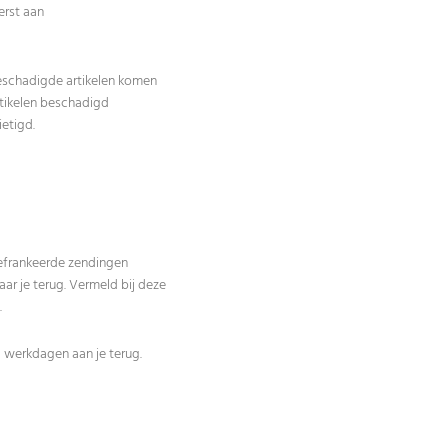
erst aan
Beschadigde artikelen komen
artikelen beschadigd
etigd.
efrankeerde zendingen
ar je terug. Vermeld bij deze
.
 werkdagen aan je terug.