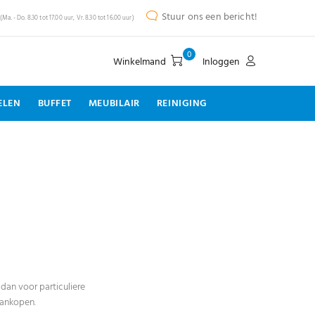
Stuur ons een bericht!
(Ma. - Do. 8.30 tot 17.00 uur, Vr. 8.30 tot 16.00 uur)
0
Winkelmand
Inloggen
ELEN
BUFFET
MEUBILAIR
REINIGING
dan voor particuliere
aankopen.