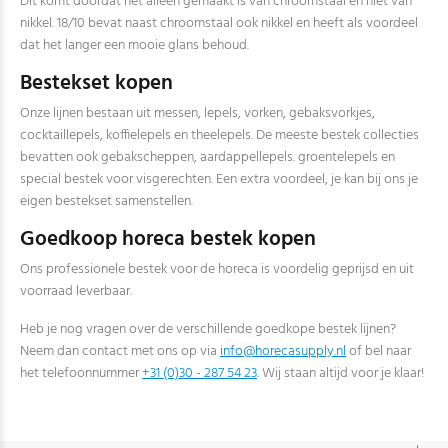
Dit komt doordat het alleen gemaakt is van chroomstaal en niet van
nikkel. 18/10 bevat naast chroomstaal ook nikkel en heeft als voordeel
dat het langer een mooie glans behoud.
Bestekset kopen
Onze lijnen bestaan uit messen, lepels, vorken, gebaksvorkjes,
cocktaillepels, koffielepels en theelepels. De meeste bestek collecties
bevatten ook gebakscheppen, aardappellepels. groentelepels en
special bestek voor visgerechten. Een extra voordeel, je kan bij ons je
eigen bestekset samenstellen.
Goedkoop horeca bestek kopen
Ons professionele bestek voor de horeca is voordelig geprijsd en uit
voorraad leverbaar.
Heb je nog vragen over de verschillende goedkope bestek lijnen?
Neem dan contact met ons op via
info@horecasupply.nl
of bel naar
het telefoonnummer
+31 (0)30 - 287 54 23
. Wij staan altijd voor je klaar!