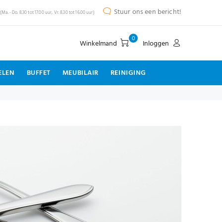
Stuur ons een bericht!
(Ma. - Do. 8.30 tot 17.00 uur, Vr. 8.30 tot 16.00 uur)
0
Winkelmand
Inloggen
ELEN
BUFFET
MEUBILAIR
REINIGING