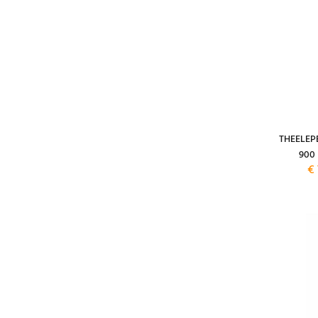
THEELEP
900
€ 