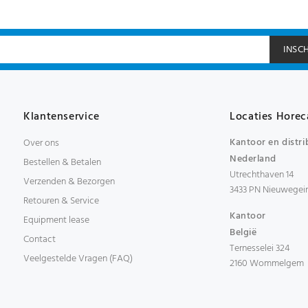
INSC
Klantenservice
Locaties Horec
Kantoor en distri
Over ons
Nederland
Bestellen & Betalen
Utrechthaven 14
Verzenden & Bezorgen
3433 PN Nieuwegei
Retouren & Service
Kantoor
Equipment lease
België
Contact
Ternesselei 324
Veelgestelde Vragen (FAQ)
2160 Wommelgem