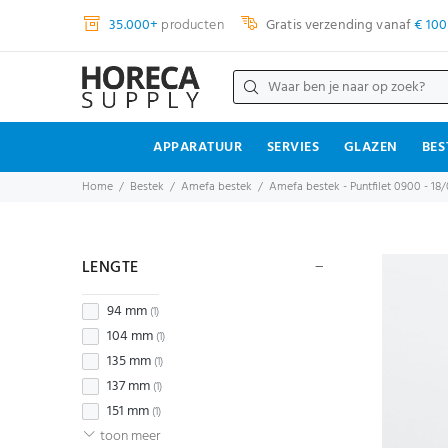
35.000+
producten
Gratis verzending vanaf
€ 100
APPARATUUR
SERVIES
GLAZEN
BES
Home
Bestek
Amefa bestek
Amefa bestek - Puntfilet 0900 - 18
LENGTE
94 mm
(1)
104 mm
(1)
135 mm
(1)
137 mm
(1)
151 mm
(1)
toon meer