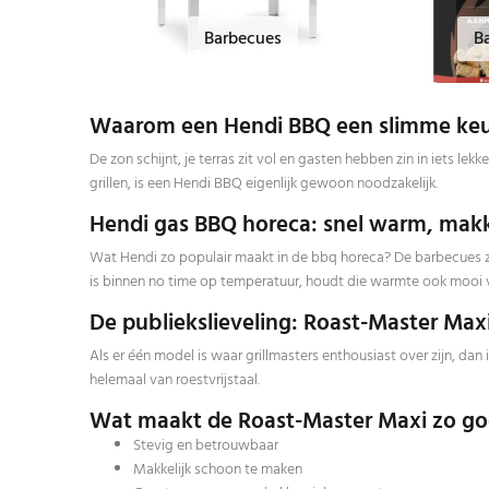
Barbecues
B
Waarom een Hendi BBQ een slimme keuz
De zon schijnt, je terras zit vol en gasten hebben zin in iets l
grillen, is een Hendi BBQ eigenlijk gewoon noodzakelijk.
Hendi gas BBQ horeca: snel warm, makke
Wat Hendi zo populair maakt in de bbq horeca? De barbecues zi
is binnen no time op temperatuur, houdt die warmte ook mooi vast
De publiekslieveling: Roast-Master Max
Als er één model is waar grillmasters enthousiast over zijn, da
helemaal van roestvrijstaal.
Wat maakt de Roast-Master Maxi zo g
Stevig en betrouwbaar
Makkelijk schoon te maken