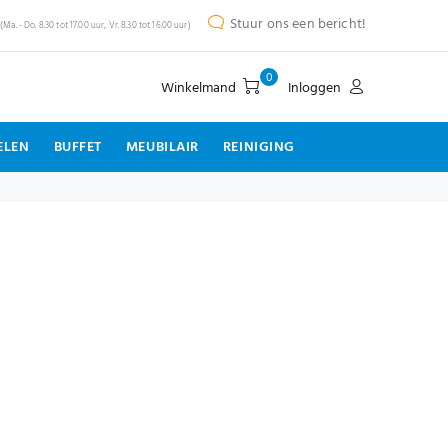
Stuur ons een bericht!
(Ma. - Do. 8.30 tot 17.00 uur, Vr. 8.30 tot 16.00 uur)
0
Winkelmand
Inloggen
ELEN
BUFFET
MEUBILAIR
REINIGING