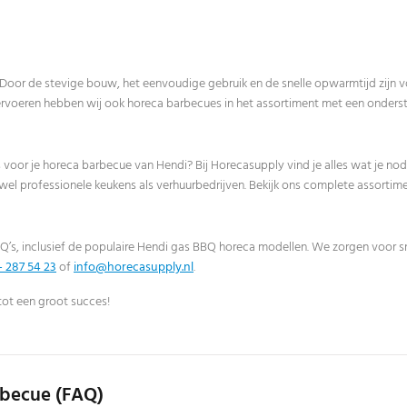
Door de stevige bouw, het eenvoudige gebruik en de snelle opwarmtijd zijn 
rvoeren hebben wij ook horeca barbecues in het assortiment met een onderst
oor je horeca barbecue van Hendi? Bij Horecasupply vind je alles wat je no
 zowel professionele keukens als verhuurbedrijven. Bekijk ons complete asso
s, inclusief de populaire Hendi gas BBQ horeca modellen. We zorgen voor snel
- 287 54 23
of
info@horecasupply.nl
.
tot een groot succes!
rbecue (FAQ)