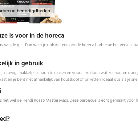
arbecue benodigdheden
e is voor in de horeca
ekkers van de grill. Dan weet je ook dat een goede horeca barbecue het verschil
lijk in gebruik
jn stevig, makkelijk schoon te maken en vooral: ze doen wat ze moeten doen,
 en je bent niet afhankelijk van houtskool of briketten. Ideaal dus als je snel
i
n is het wel de Hendi Roast-Master Maxi. Deze barbecue is echt gemaakt voor h
oed?