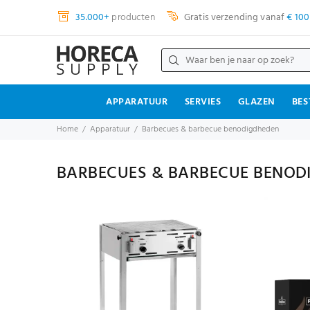
35.000+
producten
Gratis verzending vanaf
€ 100
APPARATUUR
SERVIES
GLAZEN
BES
Home
Apparatuur
Barbecues & barbecue benodigdheden
BARBECUES & BARBECUE BENOD