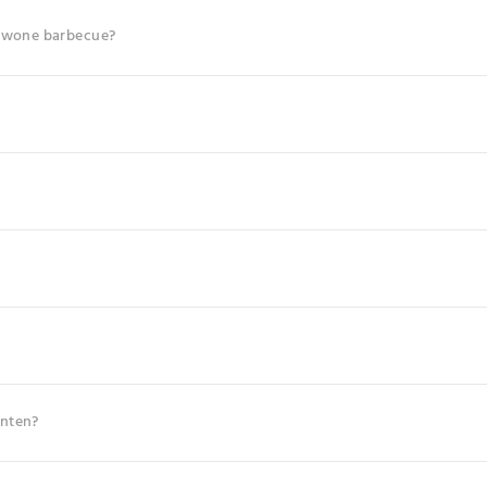
gewone barbecue?
enten?