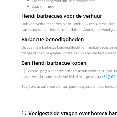
Groot genoeg voor drukke piekmomenten
Gaat jaren mee
Hendi barbecues voor de verhuur
Ook voor verhuurbedrijven is een Hendi BBQ een slimme keuze. 
aan evenementen, feesten of bruiloften. Voor het eenvoudig ve
Barbecue benodigdheden
Op zoek naar barbecue benodigdheden of handige accessoires v
tot gasslangen, bakplaten, roosters en spiezen. Perfect voor
Een Hendi barbecue kopen
Bij Horecasupply bieden we een ruim assortiment aan Hendi BBQ’
tussen verschillende modellen? Bel of mail gerust via
+31 (0)30 
Bekijk ons assortiment en maak jouw bbq seizoen in de horeca 
Veelgestelde vragen over horeca ba