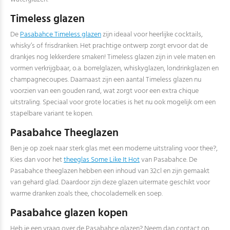
Timeless glazen
De
Pasabahce Timeless glazen
zijn ideaal voor heerlijke cocktails,
whisky’s of frisdranken. Het prachtige ontwerp zorgt ervoor dat de
drankjes nog lekkerdere smaken! Timeless glazen zijn in vele maten en
vormen verkrijgbaar, o.a. borrelglazen, whiskyglazen, londrinkglazen en
champagnecoupes. Daarnaast zijn een aantal Timeless glazen nu
voorzien van een gouden rand, wat zorgt voor een extra chique
uitstraling. Speciaal voor grote locaties is het nu ook mogelijk om een
stapelbare variant te kopen.
Pasabahce Theeglazen
Ben je op zoek naar sterk glas met een moderne uitstraling voor thee?,
Kies dan voor het
theeglas Some Like It Hot
van Pasabahce. De
Pasabahce theeglazen hebben een inhoud van 32cl en zijn gemaakt
van gehard glad. Daardoor zijn deze glazen uitermate geschikt voor
warme dranken zoals thee, chocolademelk en soep.
Pasabahce glazen kopen
Heb je een vraag over de Pasabahce glazen? Neem dan contact op