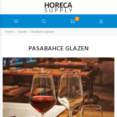
0
Home
Glazen
Pasabahce glazen
PASABAHCE GLAZEN