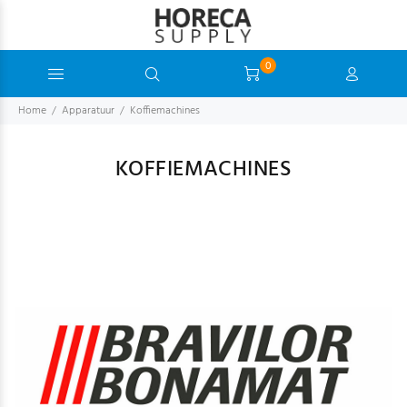
0
Home
Apparatuur
Koffiemachines
KOFFIEMACHINES