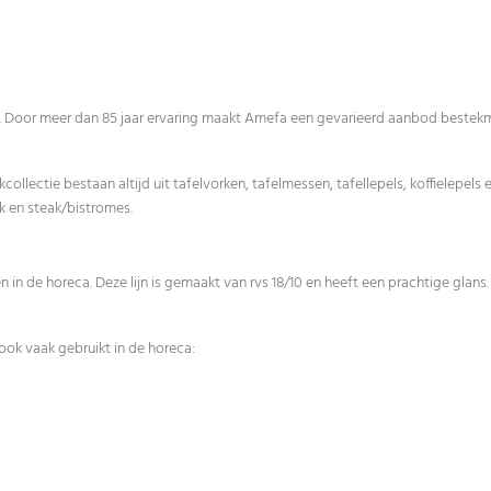
a. Door meer dan 85 jaar ervaring maakt Amefa een gevarieerd aanbod bestekmo
ekcollectie bestaan altijd uit tafelvorken, tafelmessen, tafellepels, koffielepel
ork en steak/bistromes.
en in de horeca. Deze lijn is gemaakt van rvs 18/10 en heeft een prachtige glan
k vaak gebruikt in de horeca: