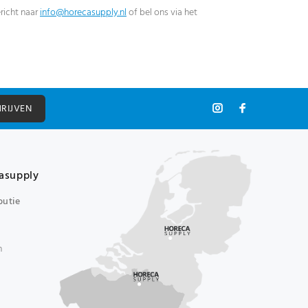
richt naar
info@horecasupply.nl
of bel ons via het
HRIJVEN
asupply
butie
n