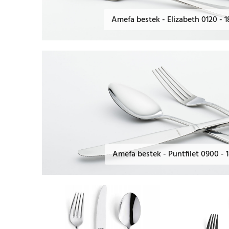
Amefa bestek - Elizabeth 0120 - 
Amefa bestek - Puntfilet 0900 - 