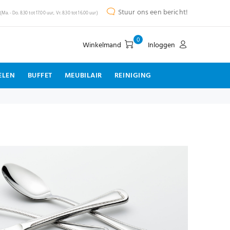
Stuur ons een bericht!
(Ma. - Do. 8.30 tot 17.00 uur, Vr. 8.30 tot 16.00 uur)
0
Winkelmand
Inloggen
ELEN
BUFFET
MEUBILAIR
REINIGING