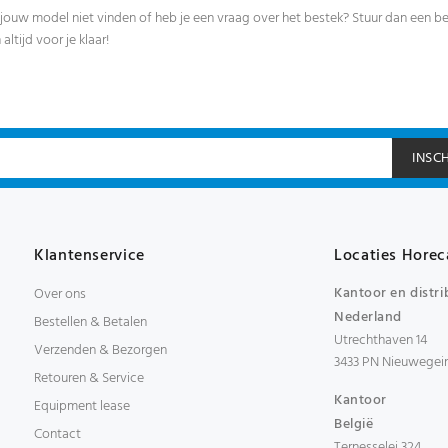
jouw model niet vinden of heb je een vraag over het bestek? Stuur dan een be
ltijd voor je klaar!
INSC
Klantenservice
Locaties Horec
Kantoor en distri
Over ons
Nederland
Bestellen & Betalen
Utrechthaven 14
Verzenden & Bezorgen
3433 PN Nieuwegei
Retouren & Service
Kantoor
Equipment lease
België
Contact
Ternesselei 324