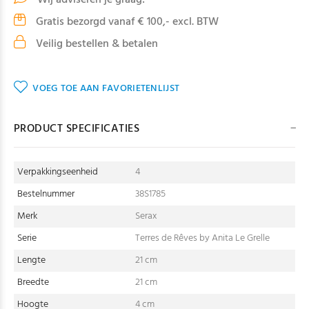
Wij adviseren je graag!
Gratis bezorgd vanaf € 100,- excl. BTW
Veilig bestellen & betalen
VOEG TOE AAN FAVORIETENLIJST
PRODUCT SPECIFICATIES
Verpakkingseenheid
4
Bestelnummer
38S1785
Merk
Serax
Serie
Terres de Rêves by Anita Le Grelle
Lengte
21 cm
Breedte
21 cm
Hoogte
4 cm