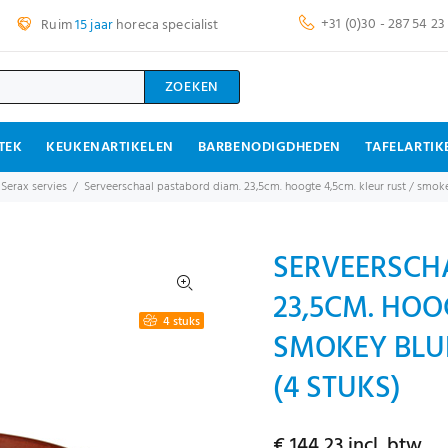
+31 (0)30 - 287 54 23
Ruim
15 jaar
horeca specialist
ZOEKEN
TEK
KEUKENARTIKELEN
BARBENODIGDHEDEN
TAFELARTIK
 Serax servies
Serveerschaal pastabord diam. 23,5cm. hoogte 4,5cm. kleur rust / smoke
SERVEERSCH
23,5CM. HOO
4 stuks
SMOKEY BLUE
(4 STUKS)
€ 144,23 incl. btw