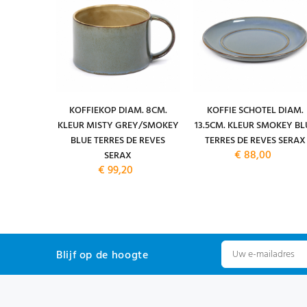
IAM. 17,5
KOFFIEKOP DIAM. 8CM.
KOFFIE SCHOTEL DIAM.
UR RUST /
KLEUR MISTY GREY/SMOKEY
13.5CM. KLEUR SMOKEY BL
RRES DE
BLUE TERRES DE REVES
TERRES DE REVES SERAX
€ 88,00
AX
SERAX
€ 99,20
Blijf op de hoogte