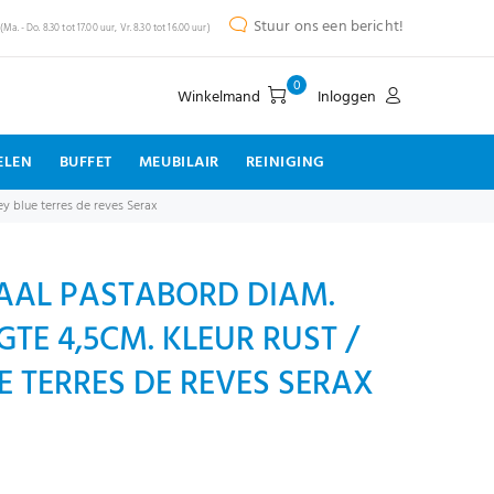
Stuur ons een bericht!
(Ma. - Do. 8.30 tot 17.00 uur, Vr. 8.30 tot 16.00 uur)
0
Winkelmand
Inloggen
ELEN
BUFFET
MEUBILAIR
REINIGING
y blue terres de reves Serax
AAL PASTABORD DIAM.
GTE 4,5CM. KLEUR RUST /
 TERRES DE REVES SERAX