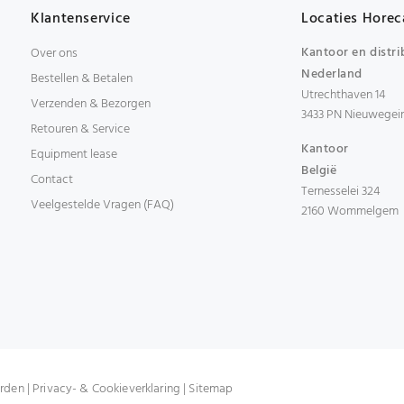
Klantenservice
Locaties Horec
Kantoor en distri
Over ons
Nederland
Bestellen & Betalen
Utrechthaven 14
Verzenden & Bezorgen
3433 PN Nieuwegei
Retouren & Service
Kantoor
Equipment lease
België
Contact
Ternesselei 324
Veelgestelde Vragen (FAQ)
2160 Wommelgem
rden
|
Privacy- & Cookieverklaring
|
Sitemap