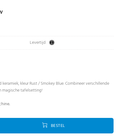
tw
Levertijd:
d keramiek, kleur Rust / Smokey Blue. Combineer verschillende
n magische tafelsetting!
hine.
BESTEL