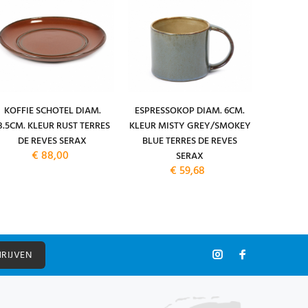
KOFFIE SCHOTEL DIAM.
ESPRESSOKOP DIAM. 6CM.
ESPRESS
3.5CM. KLEUR RUST TERRES
KLEUR MISTY GREY/SMOKEY
13.5CM. 
DE REVES SERAX
BLUE TERRES DE REVES
TERRES
€ 88,00
SERAX
€ 59,68
HRIJVEN