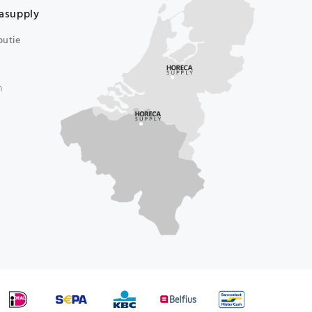
asupply
butie
n