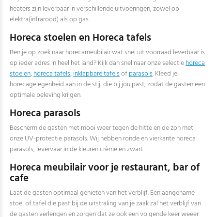
heaters zijn leverbaar in verschillende uitvoeringen, zowel op
elektra(infrarood) als op gas.
Horeca stoelen en Horeca tafels
Ben je op zoek naar horecameubilair wat snel uit voorraad leverbaar is
op ieder adres in heel het land? Kijk dan snel naar onze selectie
horeca
stoelen
,
horeca tafels
,
inklapbare tafels
of
parasols
. Kleed je
horecagelegenheid aan in de stijl die bij jou past, zodat de gasten een
optimale beleving krijgen.
Horeca parasols
Bescherm de gasten met mooi weer tegen de hitte en de zon met
onze UV-protectie parasols. Wij hebben ronde en vierkante horeca
parasols, levervaar in de kleuren crème en zwart.
Horeca meubilair voor je restaurant, bar of
cafe
Laat de gasten optimaal genieten van het verblijf. Een aangename
stoel of tafel die past bij de uitstraling van je zaak zal het verblijf van
de gasten verlengen en zorgen dat ze ook een volgende keer weeer