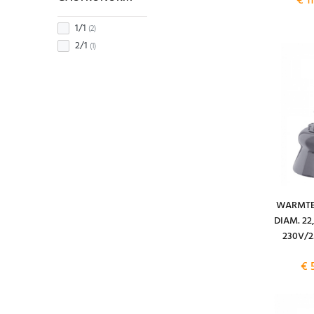
€ 1
1/1
(2)
2/1
(1)
WARMTE
DIAM. 22
230V/2
€ 