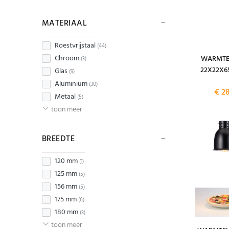
MATERIAAL
Roestvrijstaal
(44)
Chroom
WARMTE
(3)
22X22X6
Glas
(9)
Aluminium
(30)
€ 2
Metaal
(5)
toon meer
BREEDTE
120 mm
(1)
125 mm
(5)
156 mm
(5)
175 mm
(6)
180 mm
(3)
toon meer