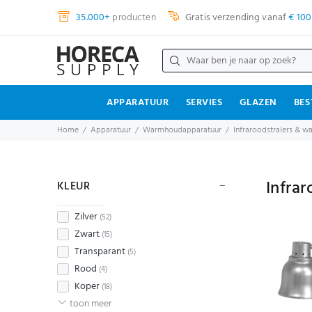
35.000+
producten
Gratis verzending vanaf
€ 100
APPARATUUR
SERVIES
GLAZEN
BES
Home
Apparatuur
Warmhoudapparatuur
Infraroodstralers & 
Infra
KLEUR
Zilver
(52)
Zwart
(15)
Transparant
(5)
Rood
(4)
Koper
(18)
toon meer