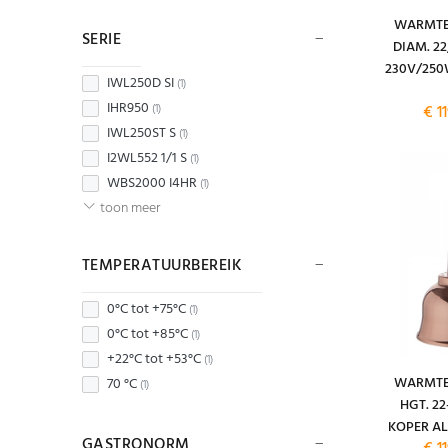
WARMTE
SERIE
DIAM. 22
230V/25
IWL250D SI
(1)
IHR950
€ 1
(1)
IWL250ST S
(1)
I2WL552 1/1 S
(1)
WBS2000 I4HR
(1)
toon meer
TEMPERATUURBEREIK
0°C tot +75°C
(1)
0°C tot +85°C
(1)
+22°C tot +53°C
(1)
WARMTEL
70 °C
(1)
HGT. 2
KOPER A
GASTRONORM