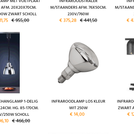
AMP MET VOETPLAAT
INFRAROODSTRALER
INF
G AFM. 20X20X70CM.
M/STAANDERS AFM. 76X50CM.
M/STAAND
00W ZWART SCHOLL
230V/760W
11,75
€ 955,00
€ 375,28
€ 441,50
€ 4
HANGLAMP 1-DELIG
INFRAROODLAMP LOS KLEUR
INFRAR
24CM. HG. 85-170CM.
WIT 250W
ZWART A
€ 14,00
€ 1
V/250W SCHOLL
96,10
€ 466,00