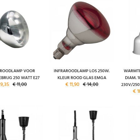
AROODLAMP VOOR
INFRAROODLAMP LOS 250W.
WARMTE
BRUG 250 WATT E27
KLEUR ROOD GLAS EMGA
DIAM. 1
 9,35
€ 11,00
€ 11,90
€ 14,00
230V/25
€ 1