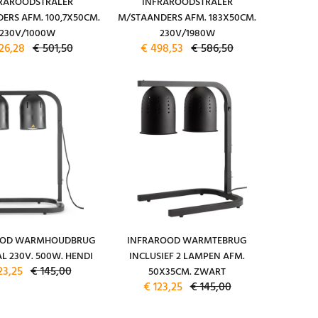
RAROODSTRALER
INFRAROODSTRALER
ERS AFM. 100,7X50CM.
M/STAANDERS AFM. 183X50CM.
230V/1000W
230V/1980W
26,28
€ 501,50
€ 498,53
€ 586,50
OOD WARMHOUDBRUG
INFRAROOD WARMTEBRUG
L 230V. 500W. HENDI
INCLUSIEF 2 LAMPEN AFM.
23,25
€ 145,00
50X35CM. ZWART
€ 123,25
€ 145,00