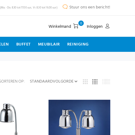
Stuur ons een bericht!
(Ma. - Do. 8.30 tot 17.00 uur, Vr. 8.30 tot 16.00 uur)
0
Winkelmand
Inloggen
ELEN
BUFFET
MEUBILAIR
REINIGING
SORTEREN OP: