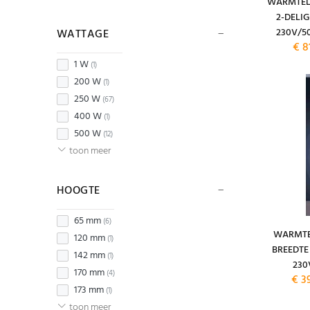
WARMTEL
2-DELI
230V/5
WATTAGE
€ 8
1 W
(1)
200 W
(1)
250 W
(67)
400 W
(1)
500 W
(12)
toon meer
HOOGTE
65 mm
(6)
WARMTE
120 mm
(1)
BREEDTE 
142 mm
(1)
230
170 mm
(4)
€ 3
173 mm
(1)
toon meer