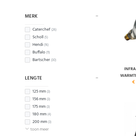
MERK
Caterchef
(26)
Scholl
(5)
Hendi
(16)
Buffalo
(11)
Bartscher
(30)
INFR
WARMTE
LENGTE
€
125 mm
(3)
156 mm
(3)
175 mm
(3)
180 mm
(4)
200 mm
(3)
toon meer