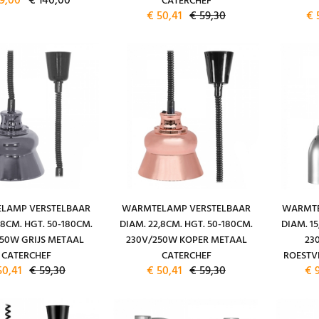
19,00
€ 140,00
CATERCHEF
€ 50,41
€ 59,30
€ 
LAMP VERSTELBAAR
WARMTELAMP VERSTELBAAR
WARMTE
,8CM. HGT. 50-180CM.
DIAM. 22,8CM. HGT. 50-180CM.
DIAM. 15
50W GRIJS METAAL
230V/250W KOPER METAAL
23
CATERCHEF
CATERCHEF
ROESTV
50,41
€ 59,30
€ 50,41
€ 59,30
€ 