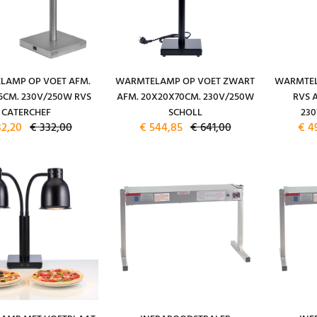
LAMP OP VOET AFM.
WARMTELAMP OP VOET ZWART
WARMTEL
5CM. 230V/250W RVS
AFM. 20X20X70CM. 230V/250W
RVS 
CATERCHEF
SCHOLL
23
82,20
€ 332,00
€ 544,85
€ 641,00
€ 4