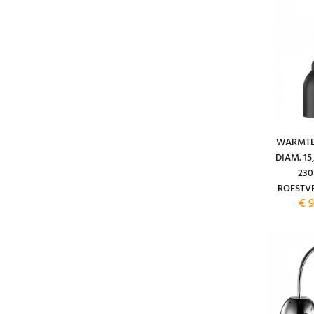
WARMTE
DIAM. 15
23
ROESTVR
€ 9