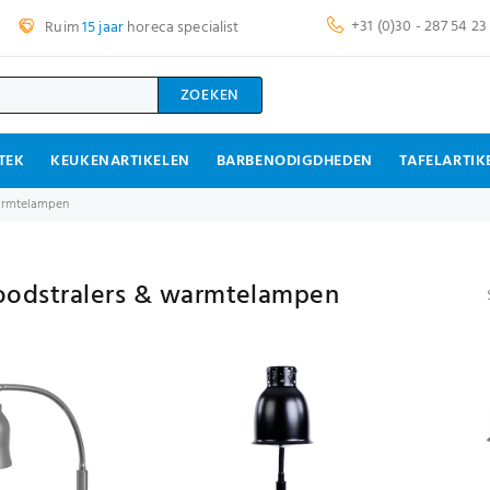
+31 (0)30 - 287 54 23
Ruim
15 jaar
horeca specialist
ZOEKEN
TEK
KEUKENARTIKELEN
BARBENODIGDHEDEN
TAFELARTIK
warmtelampen
roodstralers & warmtelampen