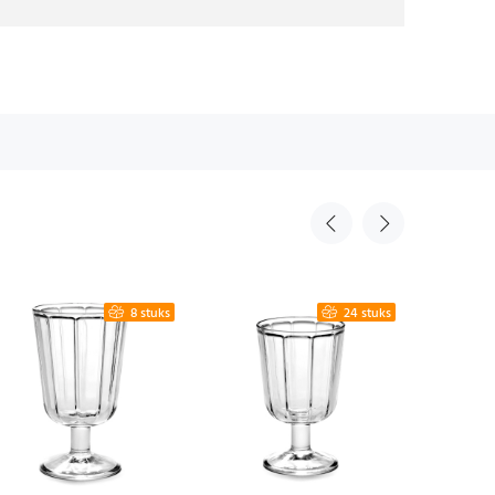
8 stuks
24 stuks