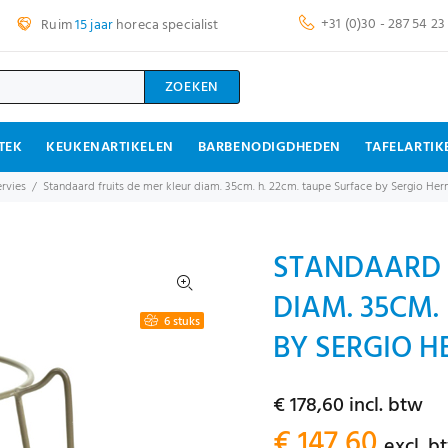
+31 (0)30 - 287 54 23
Ruim
15 jaar
horeca specialist
ZOEKEN
TEK
KEUKENARTIKELEN
BARBENODIGDHEDEN
TAFELARTIK
rvies
Standaard fruits de mer kleur diam. 35cm. h. 22cm. taupe Surface by Sergio He
STANDAARD 
DIAM. 35CM.
6 stuks
BY SERGIO H
€ 178,60 incl. btw
€ 147,60
excl. b