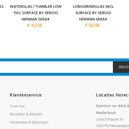
CL
WATERGLAS / TUMBLER LOW
LONGDRINKGLAS 38CL
15CL SURFACE BY SERGIO
SURFACE BY SERGIO
HERMAN SERAX
HERMAN SERAX
€ 42,08
€ 58,96
INSC
Klantenservice
Locaties Horec
Kantoor en distri
Over ons
Nederland
Bestellen & Betalen
Utrechthaven 14
Verzenden & Bezorgen
3433 PN Nieuwegei