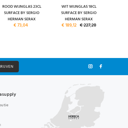
ROOD WIJNGLAS 23CL
WIT WIJNGLAS 18CL
ESPRES
SURFACE BY SERGIO
SURFACE BY SERGIO
ESPRES
HERMAN SERAX
HERMAN SERAX
CAMO G
€ 73,04
€ 189,12
€ 227,28
SERGI
HRIJVEN
asupply
butie
n