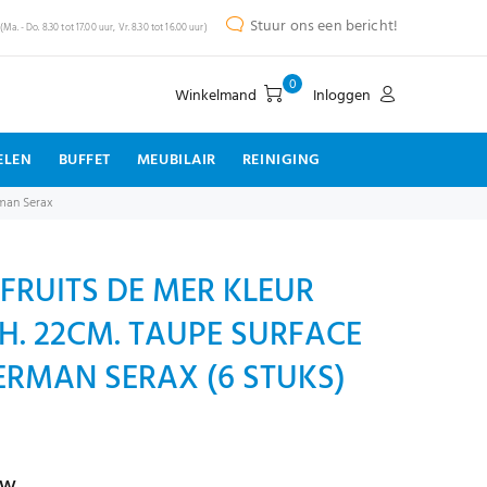
Stuur ons een bericht!
(Ma. - Do. 8.30 tot 17.00 uur, Vr. 8.30 tot 16.00 uur)
0
Winkelmand
Inloggen
ELEN
BUFFET
MEUBILAIR
REINIGING
rman Serax
FRUITS DE MER KLEUR
 H. 22CM. TAUPE SURFACE
ERMAN SERAX (6 STUKS)
tw