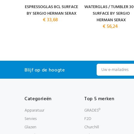
M. 19CM.
ESPRESSOGLAS 8CL SURFACE
WATERGLAS / TUMBLER 30
FACE BY
BY SERGIO HERMAN SERAX
SURFACE BY SERGIO
€ 33,68
 SERAX
HERMAN SERAX
14,80
€ 56,24
Blijf op de hoogte
Categorieën
Top 5 merken
Apparatuur
GRADESº
Servies
F2D
Glazen
Churchill