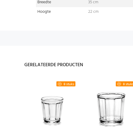
Breedte
35 cm
Hoogte
22 cm
GERELATEERDE PRODUCTEN
4 stuks
8 stuks
8 stuk