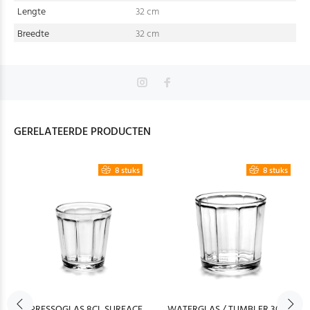
Lengte
32 cm
Breedte
32 cm
GERELATEERDE PRODUCTEN
8 stuks
8 stuks
ESPRESSOGLAS 8CL SURFACE
WATERGLAS / TUMBLER 30CL