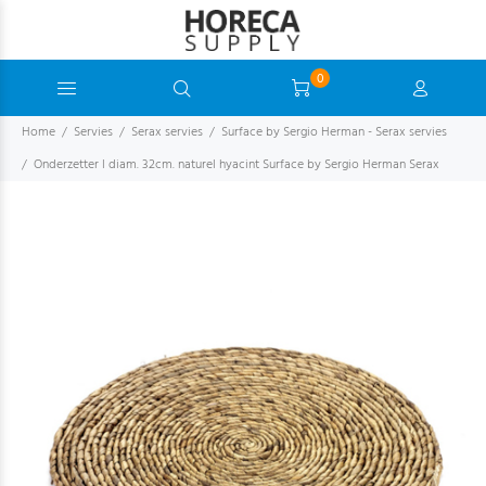
0
Home
Servies
Serax servies
Surface by Sergio Herman - Serax servies
Onderzetter l diam. 32cm. naturel hyacint Surface by Sergio Herman Serax