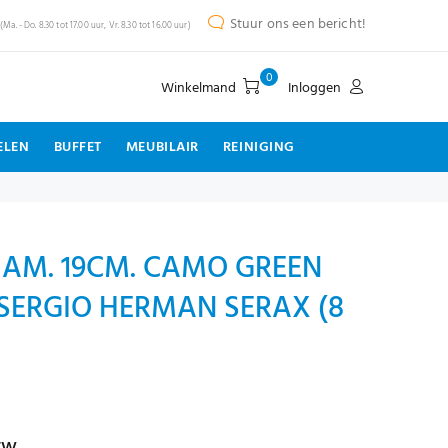
Stuur ons een bericht!
(Ma. - Do. 8.30 tot 17.00 uur, Vr. 8.30 tot 16.00 uur)
0
Winkelmand
Inloggen
ELEN
BUFFET
MEUBILAIR
REINIGING
IAM. 19CM. CAMO GREEN
SERGIO HERMAN SERAX (8
tw