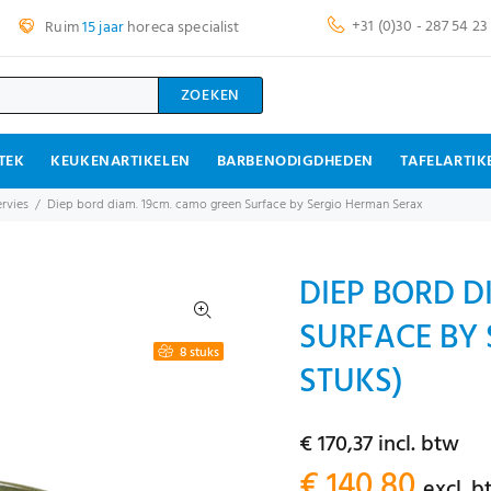
+31 (0)30 - 287 54 23
Ruim
15 jaar
horeca specialist
ZOEKEN
TEK
KEUKENARTIKELEN
BARBENODIGDHEDEN
TAFELARTIK
rvies
Diep bord diam. 19cm. camo green Surface by Sergio Herman Serax
DIEP BORD D
SURFACE BY 
8 stuks
STUKS)
€ 170,37 incl. btw
€ 140,80
excl. b