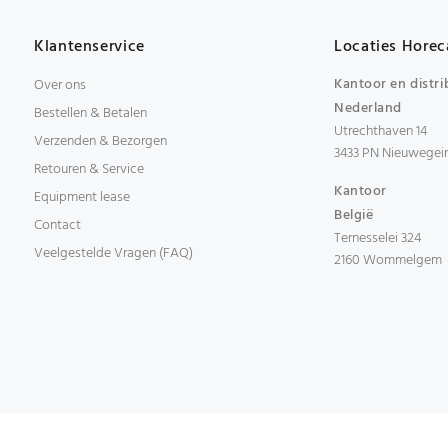
Klantenservice
Locaties Horec
Kantoor en distri
Over ons
Nederland
Bestellen & Betalen
Utrechthaven 14
Verzenden & Bezorgen
3433 PN Nieuwegei
Retouren & Service
Kantoor
Equipment lease
België
Contact
Ternesselei 324
Veelgestelde Vragen (FAQ)
2160 Wommelgem