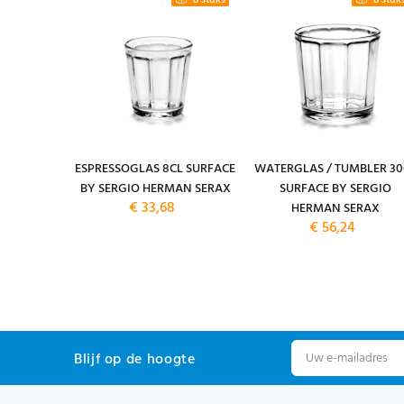
4 stuks
8 stuks
8 stuk
M. 19CM.
ESPRESSOGLAS 8CL SURFACE
WATERGLAS / TUMBLER 30
FACE BY
BY SERGIO HERMAN SERAX
SURFACE BY SERGIO
€ 33,68
 SERAX
HERMAN SERAX
14,80
€ 56,24
Blijf op de hoogte