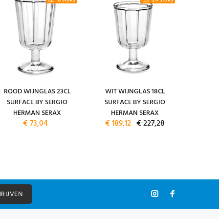
8 stuks
24 stuks
ROOD WIJNGLAS 23CL
WIT WIJNGLAS 18CL
ESPRES
SURFACE BY SERGIO
SURFACE BY SERGIO
ESPRES
HERMAN SERAX
HERMAN SERAX
CAMO G
€ 73,04
€ 189,12
€ 227,28
SERGI
HRIJVEN