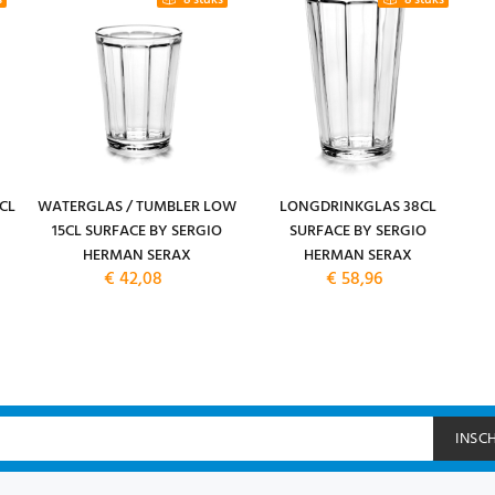
s
8 stuks
8 stuks
CL
WATERGLAS / TUMBLER LOW
LONGDRINKGLAS 38CL
15CL SURFACE BY SERGIO
SURFACE BY SERGIO
HERMAN SERAX
HERMAN SERAX
€ 42,08
€ 58,96
INSC