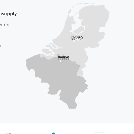
asupply
butie
n