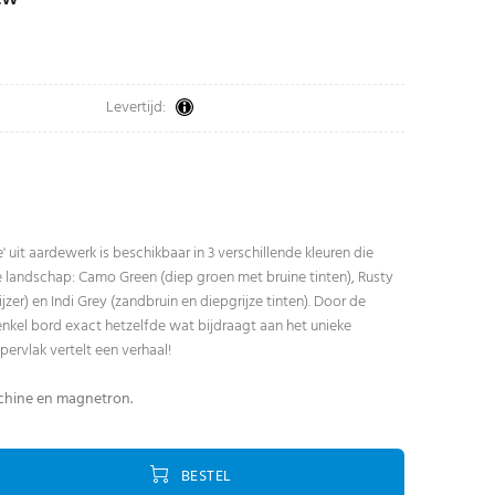
Levertijd:
e' uit aardewerk is beschikbaar in 3 verschillende kleuren die
landschap: Camo Green (diep groen met bruine tinten), Rusty
zer) en Indi Grey (zandbruin en diepgrijze tinten). Door de
enkel bord exact hetzelfde wat bijdraagt aan het unieke
ppervlak vertelt een verhaal!
chine en magnetron.
BESTEL