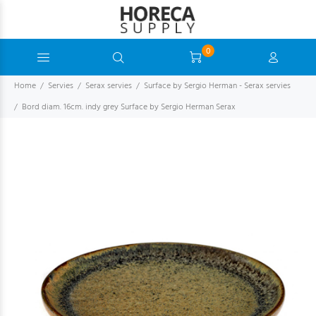
0
Home
Servies
Serax servies
Surface by Sergio Herman - Serax servies
Bord diam. 16cm. indy grey Surface by Sergio Herman Serax