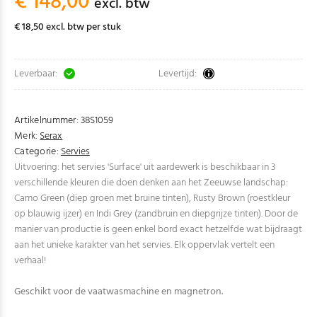
€ 148,00
excl. btw
€ 18,50 excl. btw per stuk
Leverbaar:
Levertijd:
Artikelnummer:
38S1059
Merk:
Serax
Categorie:
Servies
Uitvoering: het servies 'Surface' uit aardewerk is beschikbaar in 3
verschillende kleuren die doen denken aan het Zeeuwse landschap:
Camo Green (diep groen met bruine tinten), Rusty Brown (roestkleur
op blauwig ijzer) en Indi Grey (zandbruin en diepgrijze tinten). Door de
manier van productie is geen enkel bord exact hetzelfde wat bijdraagt
aan het unieke karakter van het servies. Elk oppervlak vertelt een
verhaal!
Geschikt voor de vaatwasmachine en magnetron.