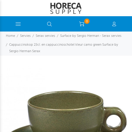
0
Home
Servies
Serax servies
Surface by Sergio Herman - Serax servies
Cappuccinokop 23cl. en cappuccinoschotel kleur camo green Surface by
Sergio Herman Serax