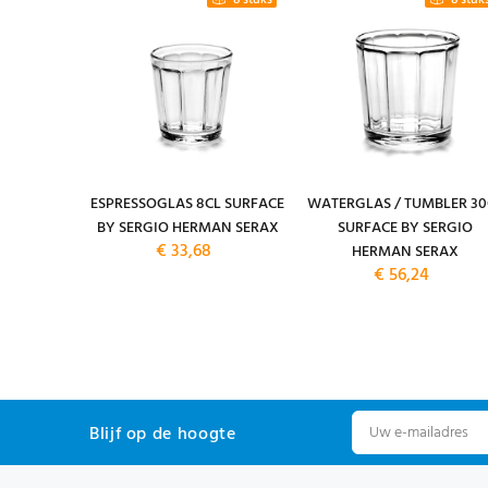
4 stuks
8 stuks
8 stuk
M. 19CM.
ESPRESSOGLAS 8CL SURFACE
WATERGLAS / TUMBLER 30
FACE BY
BY SERGIO HERMAN SERAX
SURFACE BY SERGIO
€ 33,68
 SERAX
HERMAN SERAX
14,80
€ 56,24
Blijf op de hoogte