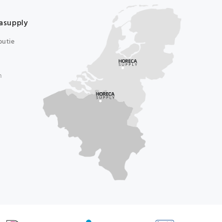
asupply
butie
n