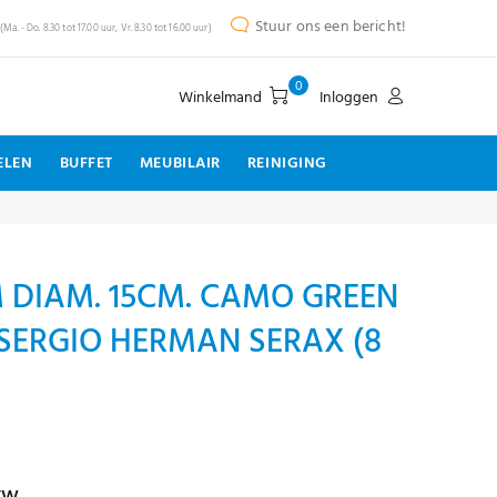
Stuur ons een bericht!
(Ma. - Do. 8.30 tot 17.00 uur, Vr. 8.30 tot 16.00 uur)
0
Winkelmand
Inloggen
ELEN
BUFFET
MEUBILAIR
REINIGING
 DIAM. 15CM. CAMO GREEN
SERGIO HERMAN SERAX (8
tw