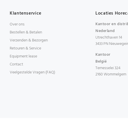
Klantenservice
Locaties Horec
Kantoor en distri
Over ons
Nederland
Bestellen & Betalen
Utrechthaven 14
Verzenden & Bezorgen
3433 PN Nieuwegei
Retouren & Service
Kantoor
Equipment lease
België
Contact
Ternesselei 324
Veelgestelde Vragen (FAQ)
2160 Wommelgem