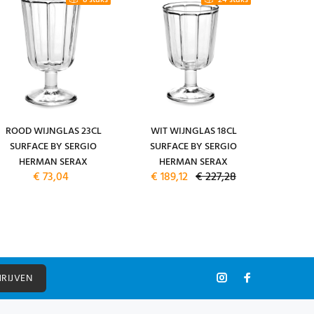
8 stuks
24 stuks
ROOD WIJNGLAS 23CL
WIT WIJNGLAS 18CL
ESPRES
SURFACE BY SERGIO
SURFACE BY SERGIO
ESPRES
HERMAN SERAX
HERMAN SERAX
CAMO G
€ 73,04
€ 189,12
€ 227,28
SERGI
HRIJVEN