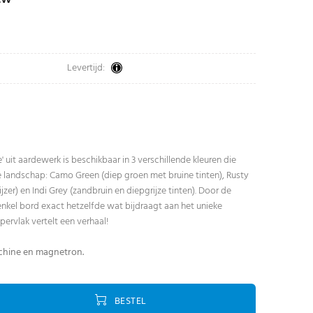
Levertijd:
e' uit aardewerk is beschikbaar in 3 verschillende kleuren die
landschap: Camo Green (diep groen met bruine tinten), Rusty
zer) en Indi Grey (zandbruin en diepgrijze tinten). Door de
enkel bord exact hetzelfde wat bijdraagt aan het unieke
ppervlak vertelt een verhaal!
chine en magnetron.
BESTEL