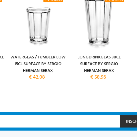
s
8 stuks
8 stuks
CL
WATERGLAS / TUMBLER LOW
LONGDRINKGLAS 38CL
15CL SURFACE BY SERGIO
SURFACE BY SERGIO
HERMAN SERAX
HERMAN SERAX
€ 42,08
€ 58,96
INSC