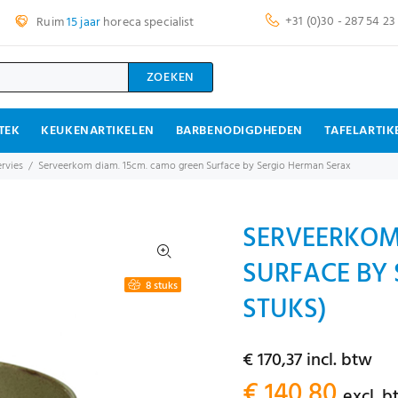
+31 (0)30 - 287 54 23
Ruim
15 jaar
horeca specialist
ZOEKEN
TEK
KEUKENARTIKELEN
BARBENODIGDHEDEN
TAFELARTIK
rvies
Serveerkom diam. 15cm. camo green Surface by Sergio Herman Serax
SERVEERKOM
SURFACE BY 
8 stuks
STUKS)
€ 170,37 incl. btw
€ 140,80
excl. b