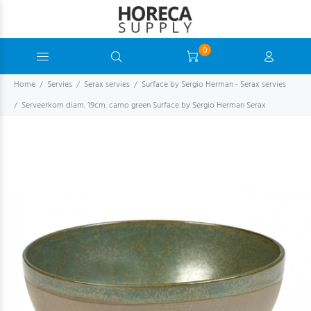
0
Home
Servies
Serax servies
Surface by Sergio Herman - Serax servies
Serveerkom diam. 19cm. camo green Surface by Sergio Herman Serax