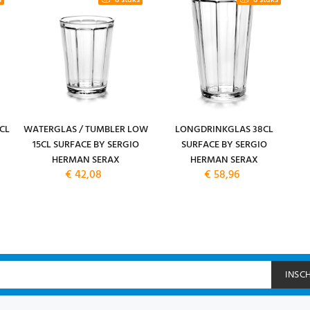
s
8 stuks
8 stuks
CL
WATERGLAS / TUMBLER LOW
LONGDRINKGLAS 38CL
15CL SURFACE BY SERGIO
SURFACE BY SERGIO
HERMAN SERAX
HERMAN SERAX
€ 42,08
€ 58,96
INSC