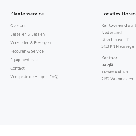
Klantenservice
Locaties Horec
Kantoor en distri
Over ons
Nederland
Bestellen & Betalen
Utrechthaven 14
Verzenden & Bezorgen
3433 PN Nieuwegei
Retouren & Service
Kantoor
Equipment lease
België
Contact
Ternesselei 324
Veelgestelde Vragen (FAQ)
2160 Wommelgem