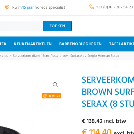
+31 (0)30 - 287 54 23
Ruim
15 jaar
horeca specialist
ZOEKEN
TEK
KEUKENARTIKELEN
BARBENODIGDHEDEN
TAFELARTIK
rvies
Serveerkom diam. 13cm. Rusty brown Surface by Sergio Herman Serax
SERVEERKOM 
BROWN SURF
8 stuks
SERAX (8 ST
€ 138,42 incl. btw
€ 114,40
excl. b