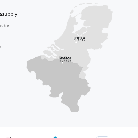
asupply
butie
n