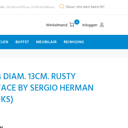
Stuur ons een bericht!
(Ma. - Do. 8.30 tot 17.00 uur, Vr. 8.30 tot 16.00 uur)
0
Winkelmand
Inloggen
ELEN
BUFFET
MEUBILAIR
REINIGING
DIAM. 13CM. RUSTY
ACE BY SERGIO HERMAN
UKS)
tw