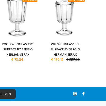
8 stuks
24 stuks
ROOD WIJNGLAS 23CL
WIT WIJNGLAS 18CL
ESPRES
SURFACE BY SERGIO
SURFACE BY SERGIO
ESPRES
HERMAN SERAX
HERMAN SERAX
CAMO G
€ 73,04
€ 189,12
€ 227,28
SERGI
HRIJVEN