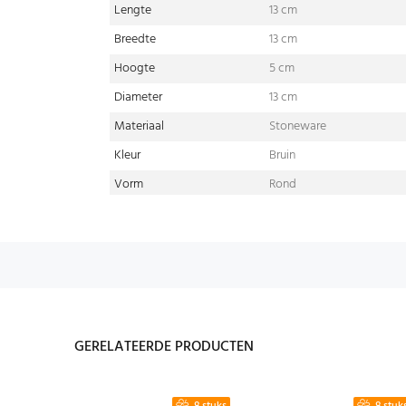
Lengte
13 cm
Breedte
13 cm
Hoogte
5 cm
Diameter
13 cm
Materiaal
Stoneware
Kleur
Bruin
Vorm
Rond
GERELATEERDE PRODUCTEN