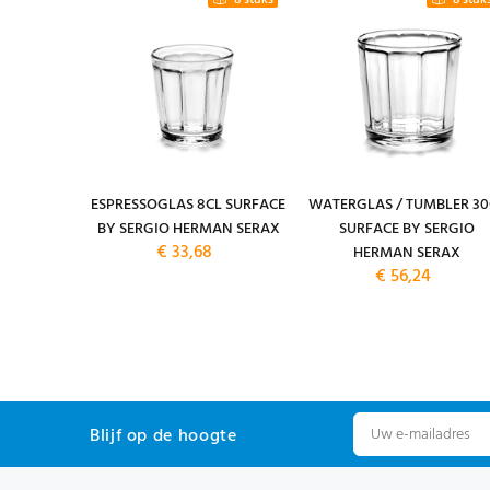
4 stuks
8 stuks
8 stuk
M. 19CM.
ESPRESSOGLAS 8CL SURFACE
WATERGLAS / TUMBLER 30
FACE BY
BY SERGIO HERMAN SERAX
SURFACE BY SERGIO
€ 33,68
 SERAX
HERMAN SERAX
14,80
€ 56,24
Blijf op de hoogte