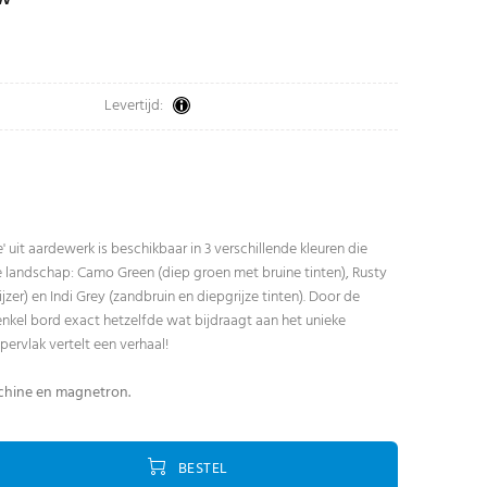
Levertijd:
e' uit aardewerk is beschikbaar in 3 verschillende kleuren die
landschap: Camo Green (diep groen met bruine tinten), Rusty
zer) en Indi Grey (zandbruin en diepgrijze tinten). Door de
enkel bord exact hetzelfde wat bijdraagt aan het unieke
ppervlak vertelt een verhaal!
chine en magnetron.
BESTEL