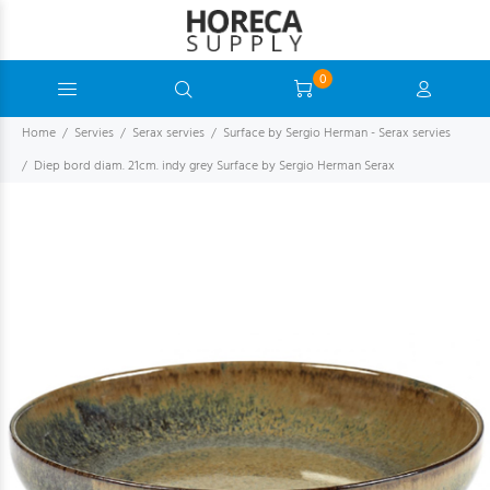
0
Home
Servies
Serax servies
Surface by Sergio Herman - Serax servies
Diep bord diam. 21cm. indy grey Surface by Sergio Herman Serax